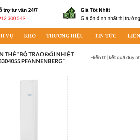
ỗ trợ tư vấn
24/7
Giá Tốt Nhất
912 300 549
Giá ổn định nhất thị trườn
CH VỤ
KHO
THƯƠNG HIỆU
TIN TỨC
LIÊN
 THẺ “BỘ TRAO ĐỔI NHIỆT
Hiển thị kết quả duy n
3304055 PFANNENBERG”