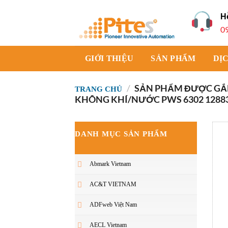
Bỏ
H
qua
0
nội
dung
GIỚI THIỆU
SẢN PHẨM
DỊ
/
SẢN PHẨM ĐƯỢC GẮN
TRANG CHỦ
KHÔNG KHÍ/NƯỚC PWS 6302 1288
DANH MỤC SẢN PHẨM
Abmark Vietnam
AC&T VIETNAM
ADFweb Việt Nam
AECL Vietnam