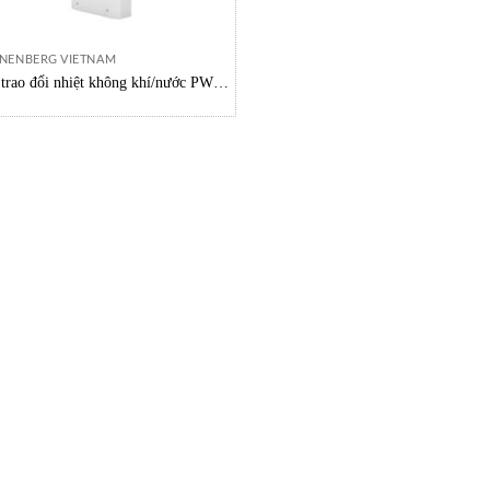
NENBERG VIETNAM
trao đổi nhiệt không khí/nước PWS
6302 12883304055 Pfannenberg