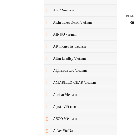
AGR Vietnam
PFAN
Aichi Tokei Denki Vietnam
Bộ 
AINUO vietnam
AK Industries vietnam
Allen-Bradley Vietnam
Alphamoisture Vietnam
AMARILLO GEAR Vietnam
Anritsu Vietnam
Apiste Việt nam
ASCO Việt nam
Asker VietNam