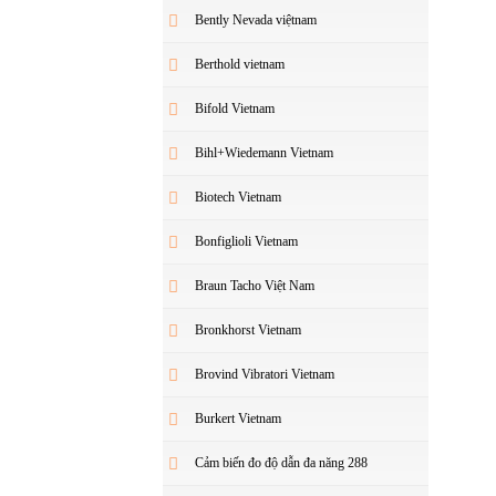
Bently Nevada việtnam
Berthold vietnam
Bifold Vietnam
Bihl+Wiedemann Vietnam
Biotech Vietnam
Bonfiglioli Vietnam
Braun Tacho Việt Nam
Bronkhorst Vietnam
Brovind Vibratori Vietnam
Burkert Vietnam
Cảm biến đo độ dẫn đa năng 288