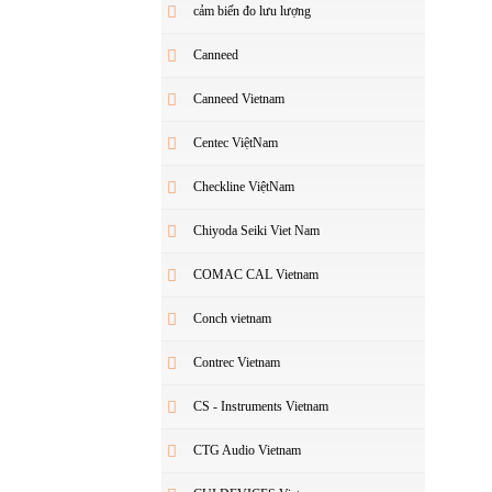
cảm biến đo lưu lượng
Canneed
Canneed Vietnam
Centec ViệtNam
Checkline ViệtNam
Chiyoda Seiki Viet Nam
COMAC CAL Vietnam
Conch vietnam
Contrec Vietnam
CS - Instruments Vietnam
CTG Audio Vietnam