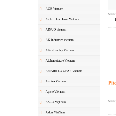
AGR Vietnam
SICK
Aichi Tokei Denki Vietnam
DFS
AINUO vietnam
AK Industries vietnam
Allen-Bradley Vietnam
Alphamoisture Vietnam
AMARILLO GEAR Vietnam
Anritsu Vietnam
Apiste Việt nam
SICK
ASCO Việt nam
24
Asker VietNam