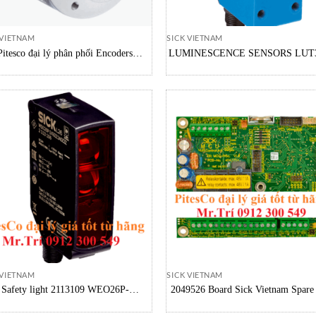
 VIETNAM
SICK VIETNAM
Pitesco đại lý phân phối Encoders
LUMINESCENCE SENSORS LUT3
60E-BZEL0-S03 1038313 SICK Việt
1019289 Sick Vietnam
Nam
 VIETNAM
SICK VIETNAM
Safety light 2113109 WEO26P-
2049526 Board Sick Vietnam Spare 
16R500A00ZLLZZZZZZZZ1 Sick
Printed-circuit board assemblie
Vietnam