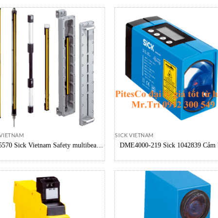
 VIETNAM
SICK VIETNAM
5570 Sick Vietnam Safety multibeam
DME4000-219 Sick 1042839 Cảm 
sensors M2C-EA04300A10 Sick
khoảng cách tầm xa DME4000 Sick
Nam