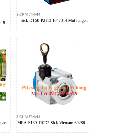
SICK VIETNAM
Sick DT50-P2113 1047314 Mid range
-952
distance sensors Sick Vietnam
SICK VIETNAM
parts
MRA-F130-110D2 Sick Vietnam 6028627
s
Sick Wire-Draw Encoder