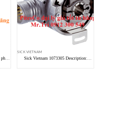
SICK VIETNAM
 phát
Sick Vietnam 1073305 Description:
AFM60B-THAA004096 Absolute encoder
Sick