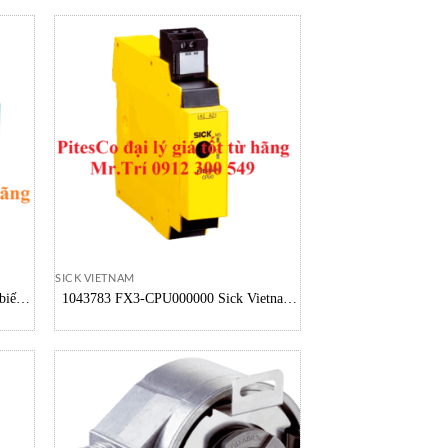
SICK VIETNAM
biến
1043783 FX3-CPU000000 Sick Vietnam
 Việt
Safe EFI-pro System Flexi Soft Main
module