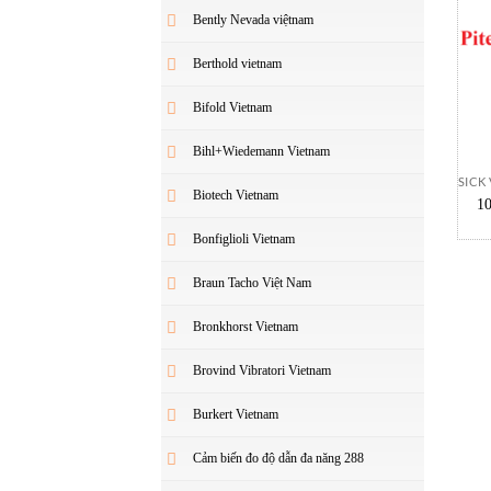
Bently Nevada việtnam
Berthold vietnam
Bifold Vietnam
Bihl+Wiedemann Vietnam
SICK
Biotech Vietnam
1
Bonfiglioli Vietnam
Braun Tacho Việt Nam
Bronkhorst Vietnam
Brovind Vibratori Vietnam
Burkert Vietnam
Cảm biến đo độ dẫn đa năng 288