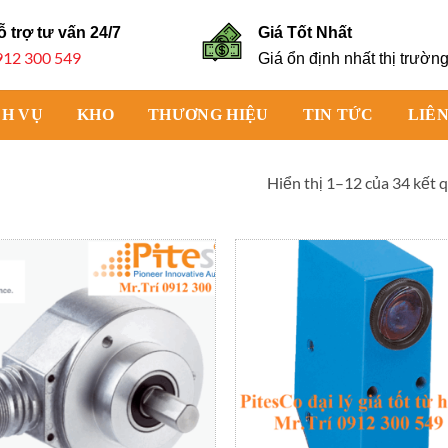
ỗ trợ tư vấn
24/7
Giá Tốt Nhất
912 300 549
Giá ổn định nhất thị trườn
CH VỤ
KHO
THƯƠNG HIỆU
TIN TỨC
LIÊN
Hiển thị 1–12 của 34 kết 