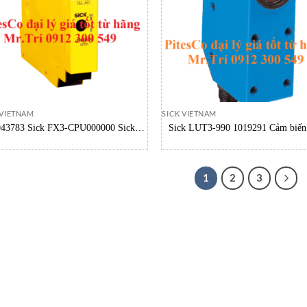
 VIETNAM
SICK VIETNAM
043783 Sick FX3-CPU000000 Sick
Sick LUT3-990 1019291 Cảm biến
Vietnam
quang Sick Vietnam
1
2
3