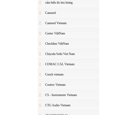
cảm biến đo lưu lượng
Canneed
Canneed Vietnam
Centec ViệtNam
Checkline ViệtNam
Chiyoda Seiki Viet Nam
COMAC CAL Vietnam
Conch vietnam
Contrec Vietnam
CS - Instruments Vietnam
CTG Audio Vietnam