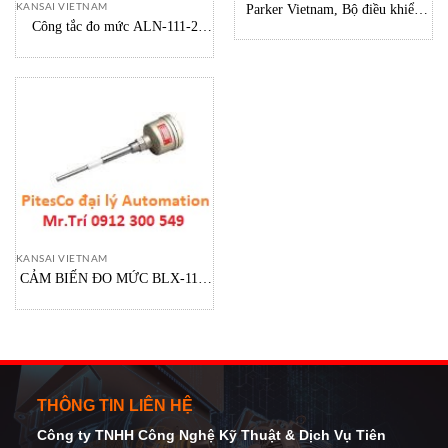
KANSAI VIETNAM
Parker Vietnam, Bộ điều khiển
Công tắc đo mức ALN-111-2
động cơ 590P-53235010-P00-
0604058 Kansai Vietnam Sensor
U4V0
Level Switch
KANSAI VIETNAM
CẢM BIẾN ĐO MỨC BLX-111-
2 kansai, LEVEL SENSOR
VIETNAM
THÔNG TIN LIÊN HỆ
Công ty TNHH Công Nghệ Kỹ Thuật
& Dịch Vụ Tiên