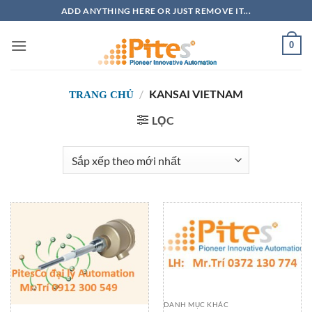
Bỏ
ADD ANYTHING HERE OR JUST REMOVE IT...
qua
nội
0
dung
/
KANSAI VIETNAM
TRANG CHỦ
LỌC
DANH MỤC KHÁC