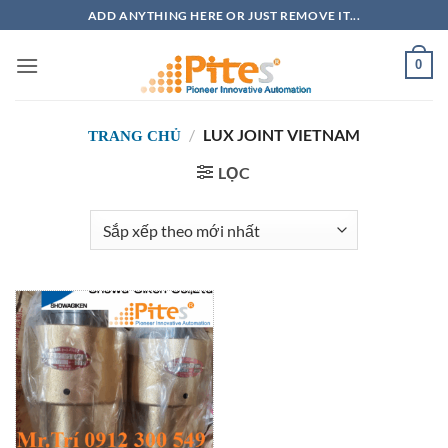
Bỏ
ADD ANYTHING HERE OR JUST REMOVE IT...
qua
nội
0
dung
/
LUX JOINT VIETNAM
TRANG CHỦ
LỌC