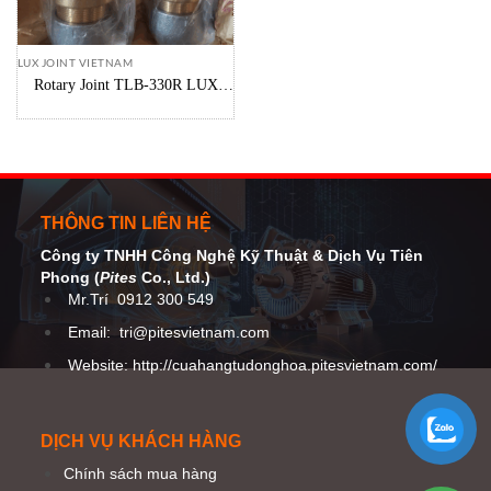
LUX JOINT VIETNAM
Rotary Joint TLB-330R LUX
JOINT Vietnam
THÔNG TIN LIÊN HỆ
Công ty TNHH Công Nghệ Kỹ Thuật
& Dịch Vụ Tiên
Phong (
Pites
Co
., Ltd.)
Mr.Trí
0912 300 549
Email:
tri@pitesvietnam.com
Website: http://cuahangtudonghoa.pitesvietnam.com/
DỊCH VỤ KHÁCH HÀNG
Chính sách mua hàng