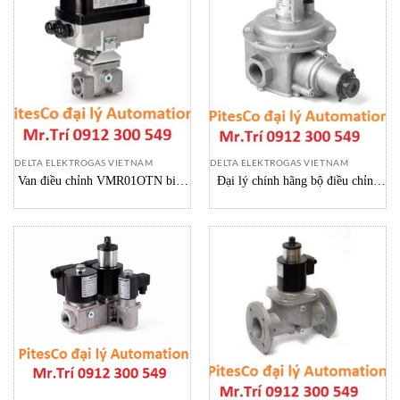
DELTA ELEKTROGAS VIETNAM
DELTA ELEKTROGAS VIETNAM
Van điều chỉnh VMR01OTN biến
Đại lý chính hãng bộ điều chỉnh
tuyến tính không khí hoặc dòng
áp suất gas Delta Elektrogas
khí và lưu lượng Delta Elektrogas
Vietnam
Vietnam