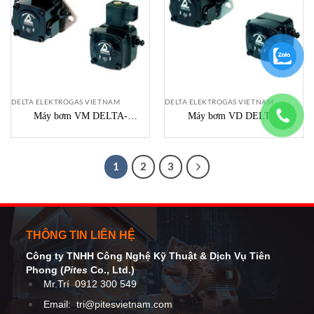
DELTA ELEKTROGAS VIETNAM
DELTA ELEKTROGAS VIETNAM
Máy bơm VM DELTA-
Máy bơm VD DELTA-
ELEKTROGAS Vietnam
ELEKTROGAS Vietnam
1
2
3
THÔNG TIN LIÊN HỆ
Công ty TNHH Công Nghệ Kỹ Thuật
& Dịch Vụ Tiên
Phong (
Pites
Co
., Ltd.)
Mr.Trí
0912 300 549
Email:
tri@pitesvietnam.com