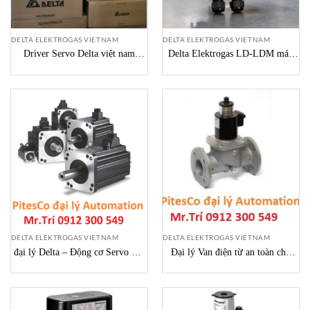
DELTA ELEKTROGAS VIETNAM
DELTA ELEKTROGAS VIETNAM
Driver Servo Delta việt nam
Delta Elektrogas LD-LDM máy
Pitesco đại lý chính hãng Delta
dò rò rỉ khí Gas của van
việt nam
DELTA ELEKTROGAS VIETNAM
DELTA ELEKTROGAS VIETNAM
đại lý Delta – Động cơ Servo AC
Đại lý Van điện từ an toàn cho
ECMA-J11020RS Delta Vietnam
không khí và khí đốt VMR
Elektrogas vietnam