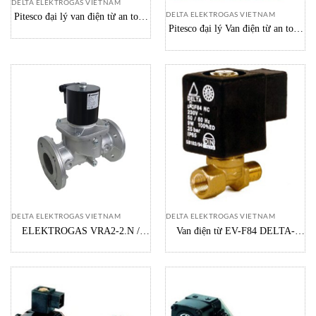
DELTA ELEKTROGAS VIETNAM
DELTA ELEKTROGAS VIETNAM
Pitesco đại lý van điện từ an toàn
Pitesco đại lý Van điện từ an toàn
cho tàu điều tiết khí VMM delta-
tự động delta-elektrogas Vietnam
elektrogas Vietnam
DELTA ELEKTROGAS VIETNAM
DELTA ELEKTROGAS VIETNAM
ELEKTROGAS VRA2-2.N /
Van điện từ EV-F84 DELTA-
VRA6-2.N / VRA8-2.N –
ELEKTROGAS Vietnam
Solenoid VALVE – VAN ĐIỆN
TỪ