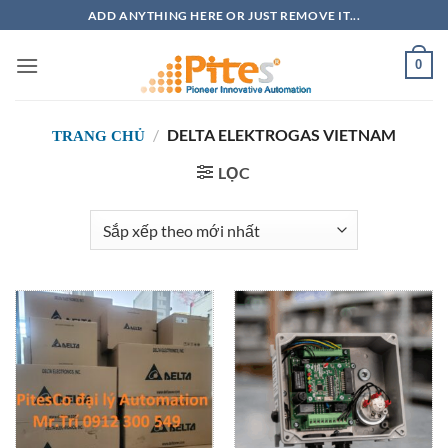
Bỏ
ADD ANYTHING HERE OR JUST REMOVE IT...
qua
nội
0
dung
/
DELTA ELEKTROGAS VIETNAM
TRANG CHỦ
LỌC