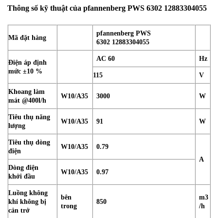
Thông số kỹ thuật của pfannenberg PWS 6302 12883304055
pfannenberg
PWS
Mã đặt hàng
6302
12883304055
AC 60
Hz
Điện áp định
mức ±10 %
115
V
Khoang làm
W10/A35
3000
W
mát @400l/h
Tiêu thụ năng
W10/A35
91
W
lượng
Tiêu thụ dòng
W10/A35
0.79
điện
A
Dòng điện
W10/A35
0.97
khởi đầu
Luồng không
bên
m3
khí không bị
850
trong
/h
cản trở