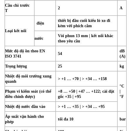
Cầu chì trước
2
A
T
thiết bị đầu cuối kiểu lò xo đi
điện
kèm với phích cắm
Loại kết nối
Vòi phun 13 mm | kết nối khác
nước
theo yêu cầu
Mức độ độ ồn theo EN
dB
54
ISO 3741
(A)
Trọng lượng
25
kg
Nhiệt độ môi trường xung
> +1 … +70 | > +34 … +158
quanh
°C
Phạm vi kiểm soát (có thể
+8 … +50 | +47 … +122; cài đặt
|
điều chỉnh được)
gốc +35 | +95
°F
Nhiệt độ nước đầu vào
> +1 … +35 | > +34 … +95
Áp suất vận hành cho
tối đa 10
bar
phép