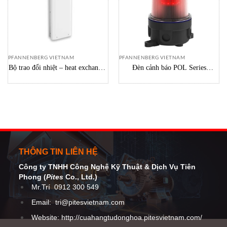
PFANNENBERG VIETNAM
PFANNENBERG VIETNAM
Bộ trao đổi nhiệt – heat exchanger
Đèn cảnh báo POL Series
PWI 6502 12893509055
Pfannenberg Vietnam
Pfannenberg
THÔNG TIN LIÊN HỆ
Công ty TNHH Công Nghệ Kỹ Thuật
& Dịch Vụ Tiên
Phong (
Pites
Co
., Ltd.)
Mr.Trí
0912 300 549
Email:
tri@pitesvietnam.com
Website: http://cuahangtudonghoa.pitesvietnam.com/