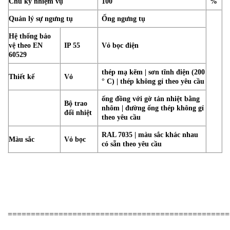
Chu kỳ nhiệm vụ
100
%
Quản lý sự ngưng tụ
Ống ngưng tụ
Hệ thống bảo
vệ theo EN
IP 55
Vỏ bọc điện
60529
thép mạ kẽm | sơn tĩnh điện (200
Thiết kế
Vỏ
° C) | thép không gỉ theo yêu cầu
ống đồng với gờ tản nhiệt bằng
Bộ trao
nhôm | đường ống thép không gỉ
đổi nhiệt
theo yêu cầu
RAL 7035 | màu sắc khác nhau
Màu sắc
Vỏ bọc
có sẵn theo yêu cầu
================================================