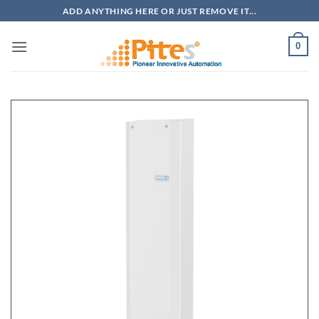
Bỏ
ADD ANYTHING HERE OR JUST REMOVE IT...
qua
nội
0
dung