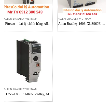
ALLEN-BRADLEY VIETNAM
ALLEN-BRADLEY VIETNAM
Pitesco – đại lý chính hãng Allen
Allen Bradley 1606-XLS960E Bộ
Bradley Vietnam Controller 1756-
chuyển dổi điện áp,1606-
L71
XLSRED80 Power Supply
ALLEN-BRADLEY VIETNAM
1756-L85EP Allen-Bradley, Mô
đun điều khiển Allen-Bradley tại
vietnam chính hãng