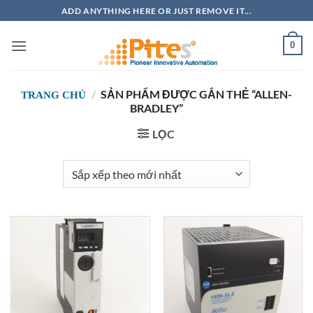
Bỏ
ADD ANYTHING HERE OR JUST REMOVE IT...
qua
nội
0
dung
/
SẢN PHẨM ĐƯỢC GẮN THẺ “ALLEN-
TRANG CHỦ
BRADLEY”
LỌC