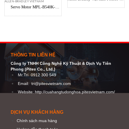
ALLEN-BRADLEY VIETNAM
lý hãng Allen Bradley – Rockwell
Servo Motor MPL-B540K-
SJ72AA AB – Đại lý Allen-
Bradley Vietnam
THÔNG TIN LIÊN HỆ
Công ty TNHH Công Nghệ Kỹ Thuật
& Dịch Vụ Tiên
Phong (
Pites
Co
., Ltd.)
Mr.Trí
0912 300 549
Email:
tri@pitesvietnam.com
Website: http://cuahangtudonghoa.pitesvietnam.com/
DỊCH VỤ KHÁCH HÀNG
Chính sách mua hàng