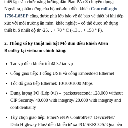
thiết lập sẵn chức năng hướng dẫn PlantPAx® chuyên dụng;
Ngoài ra, phần cứng của bộ mô-đun điều khiển
ControlLogix
1756-L85EP
cũng được phủ lớp bảo vệ để bảo vệ thiết bị khi tiếp
xúc với môi trường ăn mòn, khắc nghiệt – có thể được sử dụng
thiết bị ở nhiệt độ từ -25… + 70 ° C (-13… + 158 ° F).
2. Thông số kỹ thuật nổi bật Mô đun điều khiển Allen-
Bradley tại vietnam chính hãng:
Tác vụ điều khiển: tối đã 32 tác vụ
Cổng giao tiếp: 1 cổng USB và cổng Embedded Ethernet
Tốc độ giao tiếp Ethernet: 10/100/1000 Mbps
Dung lượng I/O (Lớp 0/1) – packets/second: 128,000 without
CIP Security/ 40,000 with integrity/ 20,000 with integrity and
confidentiality
Tùy chọn giao tiếp: EtherNet/IP/ ControlNet/ DeviceNet/
Data Highway Plus/ điều khiển từ xa I/O/ SERCOS/ Qua bên