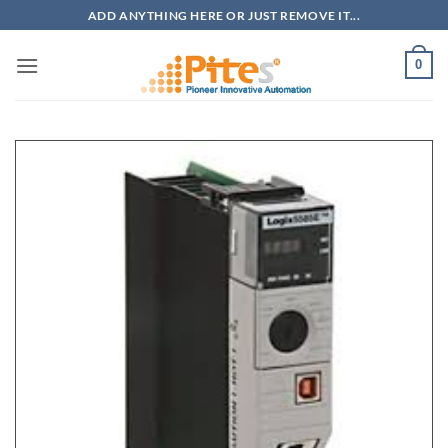
Bỏ
ADD ANYTHING HERE OR JUST REMOVE IT...
qua
nội
0
dung