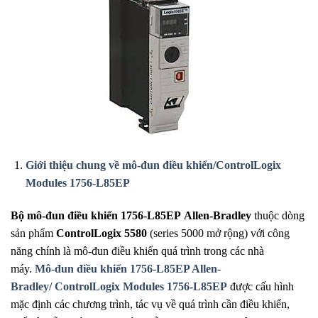
Giới thiệu chung về
mô-đun điều khiển
/
ControlLogix
Modules 1756-L85EP
Bộ mô-đun điều khiển
1756-L85EP
Allen-Bradley
thuộc dòng
sản phẩm
ControlLogix 5580
(series 5000 mở rộng) với công
năng chính là mô-đun điều khiển quá trình trong các nhà
máy.
Mô-đun điều khiển
1756-L85EP Allen-
Bradley/
ControlLogix Modules 1756-L85EP
được cấu hình
mặc định các chương trình, tác vụ về quá trình cần điều khiển,