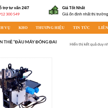
ỗ trợ tư vấn
24/7
Giá Tốt Nhất
912 300 549
Giá ổn định nhất thị trườn
CH VỤ
KHO
THƯƠNG HIỆU
TIN TỨC
LIÊN
 THẺ “ĐẦU MÁY ĐÓNG ĐAI
Hiển thị kết quả duy n