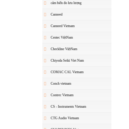
cảm biến đo lưu lượng
Canneed
Canneed Vietnam
Centec ViệtNam
Checkline ViệtNam
Chiyoda Seiki Viet Nam
COMAC CAL Vietnam
Conch vietnam
Contrec Vietnam
CS - Instruments Vietnam
CTG Audio Vietnam