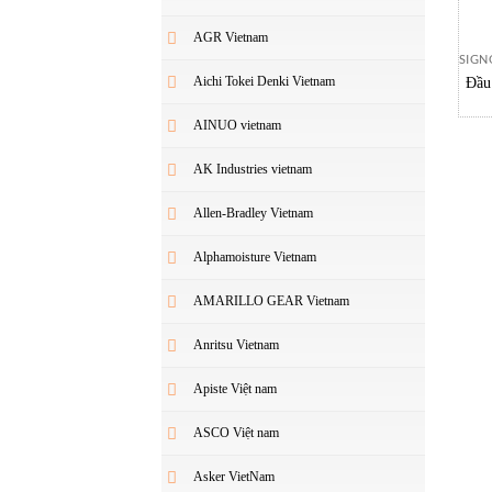
AGR Vietnam
SIGN
Aichi Tokei Denki Vietnam
Đầu
Sig
AINUO vietnam
AK Industries vietnam
Allen-Bradley Vietnam
Alphamoisture Vietnam
AMARILLO GEAR Vietnam
Anritsu Vietnam
Apiste Việt nam
ASCO Việt nam
Asker VietNam