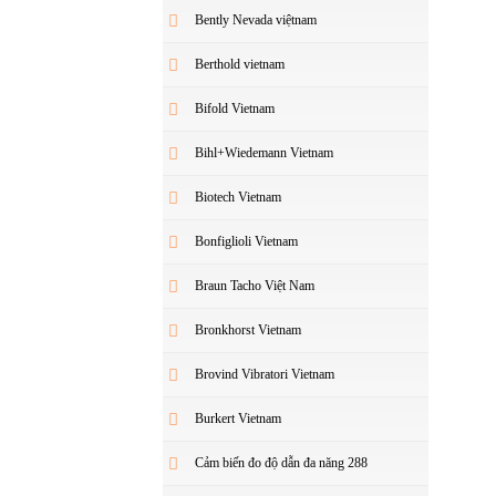
Bently Nevada việtnam
Berthold vietnam
Bifold Vietnam
Bihl+Wiedemann Vietnam
Biotech Vietnam
Bonfiglioli Vietnam
Braun Tacho Việt Nam
Bronkhorst Vietnam
Brovind Vibratori Vietnam
Burkert Vietnam
Cảm biến đo độ dẫn đa năng 288