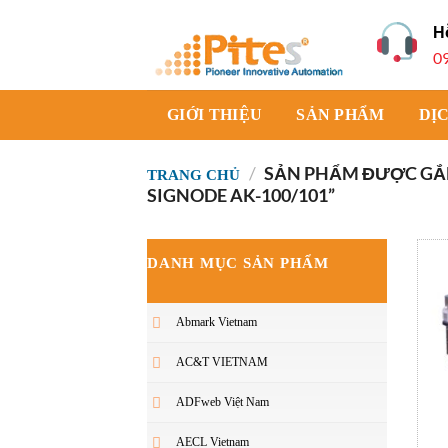
Bỏ
H
qua
0
nội
dung
GIỚI THIỆU
SẢN PHẨM
DỊ
/
SẢN PHẨM ĐƯỢC GẮN
TRANG CHỦ
SIGNODE AK-100/101”
DANH MỤC SẢN PHẨM
Abmark Vietnam
AC&T VIETNAM
ADFweb Việt Nam
AECL Vietnam