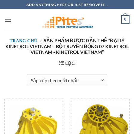
Bỏ
ADD ANYTHING HERE OR JUST REMOVE IT...
qua
nội
0
dung
/
SẢN PHẨM ĐƯỢC GẮN THẺ “ĐẠI LÝ
TRANG CHỦ
KINETROL VIETNAM - BỘ TRUYỀN ĐỘNG 07 KINETROL
VIETNAM - KINETROL VIETNAM”
LỌC