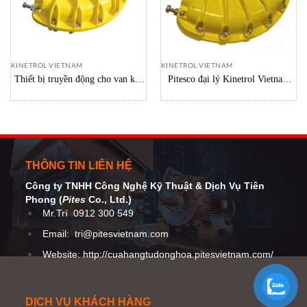
KINETROL VIETNAM
KINETROL VIETNAM
Thiết bị truyền động cho van khí
Pitesco đại lý Kinetrol Vietnam
nén chính hãng Kinetrol 164-100
Bộ truyền động 07 Kinetrol
vietnam
Vietnam
THÔNG TIN LIÊN HỆ
Công ty TNHH Công Nghệ Kỹ Thuật
& Dịch Vụ Tiên
Phong (
Pites
Co
., Ltd.)
Mr.Trí
0912 300 549
Email:
tri@pitesvietnam.com
Website: http://cuahangtudonghoa.pitesvietnam.com/
DỊCH VỤ KHÁCH HÀNG