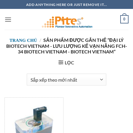
Bỏ
ADD ANYTHING HERE OR JUST REMOVE IT...
qua
nội
0
dung
/
SẢN PHẨM ĐƯỢC GẮN THẺ “ĐẠI LÝ
TRANG CHỦ
BIOTECH VIETNAM - LƯU LƯỢNG KẾ VẠN NĂNG FCH-
34 BIOTECH VIETNAM - BIOTECH VIETNAM”
LỌC