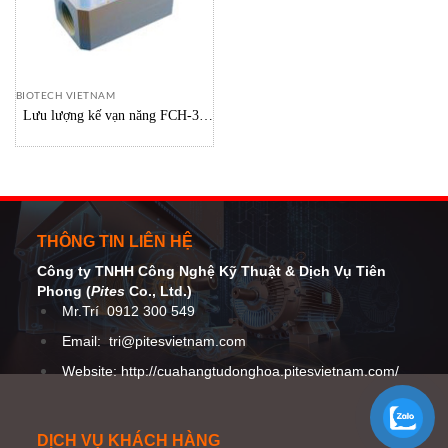
BIOTECH VIETNAM
Lưu lượng kế vạn năng FCH-34
Biotech Vietnam
THÔNG TIN LIÊN HỆ
Công ty TNHH Công Nghệ Kỹ Thuật
& Dịch Vụ Tiên
Phong (
Pites
Co
., Ltd.)
Mr.Trí
0912 300 549
Email:
tri@pitesvietnam.com
Website: http://cuahangtudonghoa.pitesvietnam.com/
DỊCH VỤ KHÁCH HÀNG