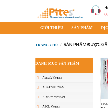
Bỏ
H
qua
0
nội
dung
GIỚI THIỆU
SẢN PHẨM
DỊ
/
SẢN PHẨM ĐƯỢC GẮN 
TRANG CHỦ
DANH MỤC SẢN PHẨM
Abmark Vietnam
AC&T VIETNAM
ADFweb Việt Nam
BECK
AECL Vietnam