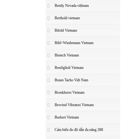
Bently Nevada việtnam
Berthold vietnam
Bifold Vietnam
Bihl+Wiedemann Vietnam
Biotech Vietnam
Bonfiglioli Vietnam
Braun Tacho Việt Nam
Bronkhorst Vietnam
Brovind Vibratori Vietnam
Burkert Vietnam
Cảm biến đo độ dẫn đa năng 288