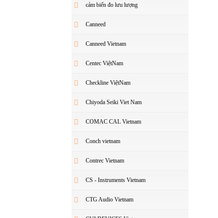
cảm biến đo lưu lượng
Canneed
Canneed Vietnam
Centec ViệtNam
Checkline ViệtNam
Chiyoda Seiki Viet Nam
COMAC CAL Vietnam
Conch vietnam
Contrec Vietnam
CS - Instruments Vietnam
CTG Audio Vietnam