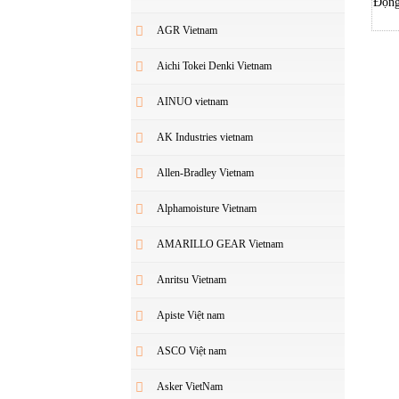
Động
AGR Vietnam
Aichi Tokei Denki Vietnam
AINUO vietnam
AK Industries vietnam
Allen-Bradley Vietnam
Alphamoisture Vietnam
AMARILLO GEAR Vietnam
Anritsu Vietnam
Apiste Việt nam
ASCO Việt nam
Asker VietNam