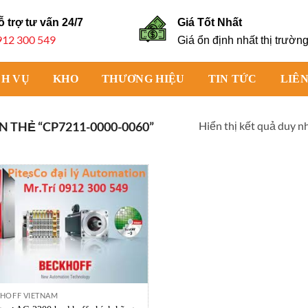
ỗ trợ tư vấn
24/7
Giá Tốt Nhất
912 300 549
Giá ổn định nhất thị trườn
CH VỤ
KHO
THƯƠNG HIỆU
TIN TỨC
LIÊN
Hiển thị kết quả duy n
THẺ “CP7211-0000-0060”
HOFF VIETNAM