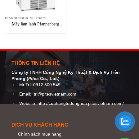
PFANNENBERG VIETNAM
Máy làm lạnh Pfannenberg
RACK-1700
THÔNG TIN LIÊN HỆ
Công ty TNHH Công Nghệ Kỹ Thuật
& Dịch Vụ Tiên
Phong (
Pites
Co
., Ltd.)
Mr.Trí
0912 300 549
Email:
tri@pitesvietnam.com
Website: http://cuahangtudonghoa.pitesvietnam.com/
DỊCH VỤ KHÁCH HÀNG
Chính sách mua hàng