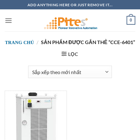
Bỏ
ADD ANYTHING HERE OR JUST REMOVE IT...
qua
nội
0
dung
/
SẢN PHẨM ĐƯỢC GẮN THẺ “CCE-6401”
TRANG CHỦ
LỌC