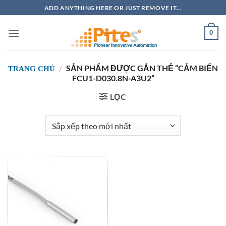
Bỏ
ADD ANYTHING HERE OR JUST REMOVE IT...
qua
nội
0
dung
/
SẢN PHẨM ĐƯỢC GẮN THẺ “CẢM BIẾN
TRANG CHỦ
FCU1-D030.8N-A3U2”
LỌC