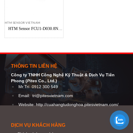
HTM SENSOR VIETNAM
HTM Sensor FCU1-D030.8N-
A3U2 – Cảm biến tiệm cận cảm
ứng DC
THÔNG TIN LIÊN HỆ
Công ty TNHH Công Nghệ Kỹ Thuật
& Dịch Vụ Tiên
Phong (
Pites
Co
., Ltd.)
Mr.Trí
0912 300 549
Email:
tri@pitesvietnam.com
Website: http://cuahangtudonghoa.pitesvietnam.com/
DỊCH VỤ KHÁCH HÀNG