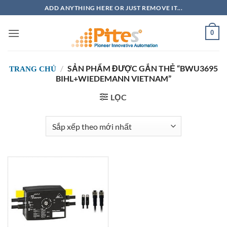
Bỏ
ADD ANYTHING HERE OR JUST REMOVE IT...
qua
nội
0
dung
/
SẢN PHẨM ĐƯỢC GẮN THẺ “BWU3695
TRANG CHỦ
BIHL+WIEDEMANN VIETNAM”
LỌC