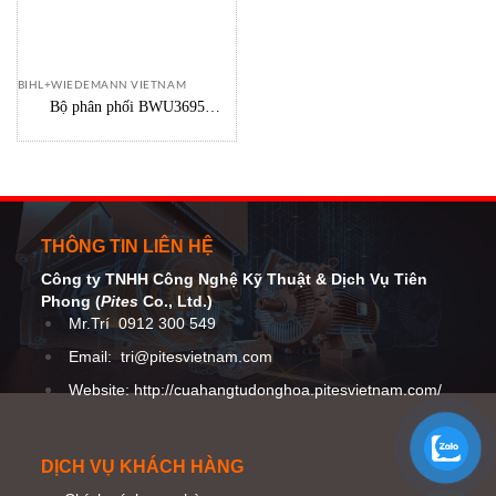
BIHL+WIEDEMANN VIETNAM
Bộ phân phối BWU3695
Bihl+Wiedemann Vietnam
THÔNG TIN LIÊN HỆ
Công ty TNHH Công Nghệ Kỹ Thuật
& Dịch Vụ Tiên
Phong (
Pites
Co
., Ltd.)
Mr.Trí
0912 300 549
Email:
tri@pitesvietnam.com
Website: http://cuahangtudonghoa.pitesvietnam.com/
DỊCH VỤ KHÁCH HÀNG