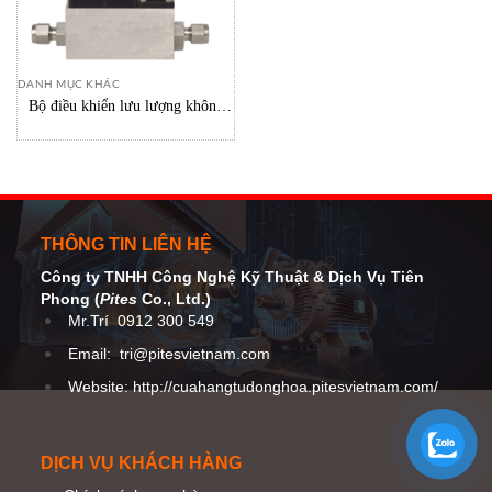
DANH MỤC KHÁC
Bộ điều khiển lưu lượng không
khí 30 SLPM/ Brooks Instrument
THÔNG TIN LIÊN HỆ
Công ty TNHH Công Nghệ Kỹ Thuật
& Dịch Vụ Tiên
Phong (
Pites
Co
., Ltd.)
Mr.Trí
0912 300 549
Email:
tri@pitesvietnam.com
Website: http://cuahangtudonghoa.pitesvietnam.com/
DỊCH VỤ KHÁCH HÀNG