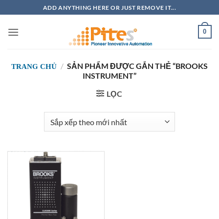
Bỏ
ADD ANYTHING HERE OR JUST REMOVE IT...
qua
nội
0
dung
/
SẢN PHẨM ĐƯỢC GẮN THẺ “BROOKS
TRANG CHỦ
INSTRUMENT”
LỌC