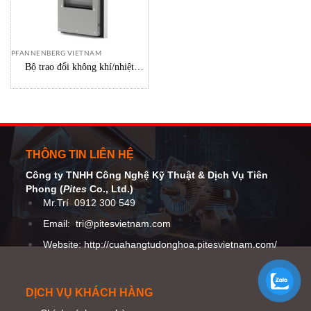
PFANNENBERG VIETNAM
Bộ trao đổi không khí/nhiệt
εCOOL PWI/PWS 6152 1.5kW
Pfannenberg
THÔNG TIN LIÊN HỆ
Công ty TNHH Công Nghệ Kỹ Thuật
& Dịch Vụ Tiên
Phong (
Pites
Co
., Ltd.)
Mr.Trí
0912 300 549
Email:
tri@pitesvietnam.com
Website: http://cuahangtudonghoa.pitesvietnam.com/
DỊCH VỤ KHÁCH HÀNG