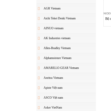
AGR Vietnam
NIDE
Aichi Tokei Denki Vietnam
Bộ 
AINUO vietnam
AK Industries vietnam
Allen-Bradley Vietnam
Alphamoisture Vietnam
AMARILLO GEAR Vietnam
Anritsu Vietnam
Apiste Việt nam
ASCO Việt nam
Asker VietNam