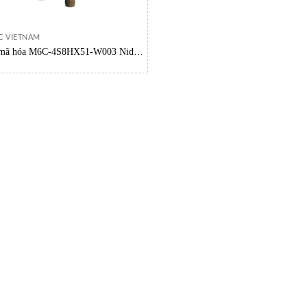
C VIETNAM
mã hóa M6C-4S8HX51-W003 Nidec
Vietnam