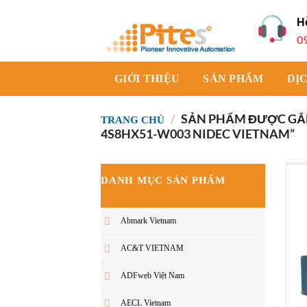
Bỏ
H
qua
0
nội
dung
GIỚI THIỆU
SẢN PHẨM
DỊ
/
SẢN PHẨM ĐƯỢC GẮN
TRANG CHỦ
4S8HX51-W003 NIDEC VIETNAM”
DANH MỤC SẢN PHẨM
Abmark Vietnam
AC&T VIETNAM
ADFweb Việt Nam
AECL Vietnam