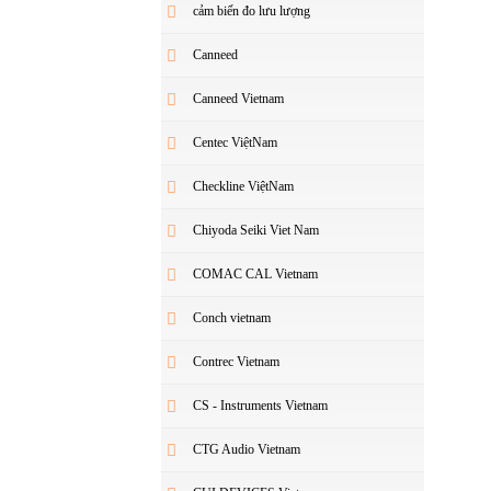
cảm biến đo lưu lượng
Canneed
Canneed Vietnam
Centec ViệtNam
Checkline ViệtNam
Chiyoda Seiki Viet Nam
COMAC CAL Vietnam
Conch vietnam
Contrec Vietnam
CS - Instruments Vietnam
CTG Audio Vietnam