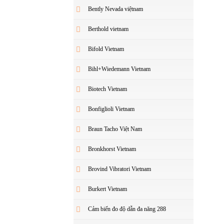
Bently Nevada việtnam
Berthold vietnam
Bifold Vietnam
Bihl+Wiedemann Vietnam
Biotech Vietnam
Bonfiglioli Vietnam
Braun Tacho Việt Nam
Bronkhorst Vietnam
Brovind Vibratori Vietnam
Burkert Vietnam
Cảm biến đo độ dẫn đa năng 288