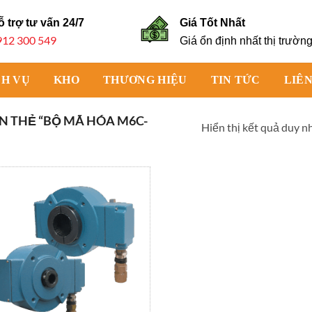
ỗ trợ tư vấn
24/7
Giá Tốt Nhất
912 300 549
Giá ổn định nhất thị trườn
CH VỤ
KHO
THƯƠNG HIỆU
TIN TỨC
LIÊN
 THẺ “BỘ MÃ HÓA M6C-
Hiển thị kết quả duy n