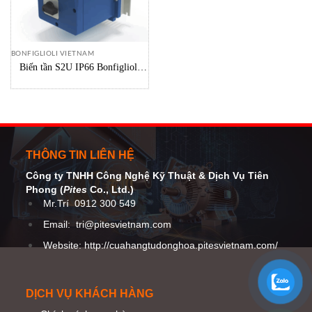
BONFIGLIOLI VIETNAM
Biến tần S2U IP66 Bonfiglioli
Vietnam
THÔNG TIN LIÊN HỆ
Công ty TNHH Công Nghệ Kỹ Thuật
& Dịch Vụ Tiên
Phong (
Pites
Co
., Ltd.)
Mr.Trí
0912 300 549
Email:
tri@pitesvietnam.com
Website: http://cuahangtudonghoa.pitesvietnam.com/
DỊCH VỤ KHÁCH HÀNG