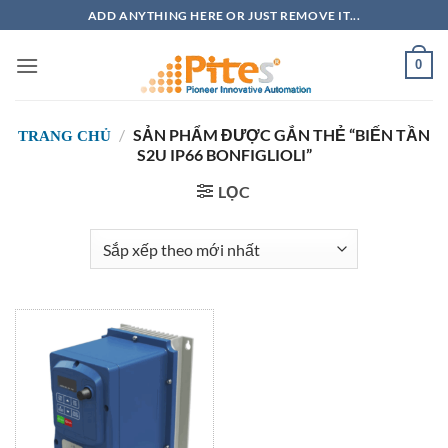
Bỏ
ADD ANYTHING HERE OR JUST REMOVE IT...
qua
nội
0
dung
/
SẢN PHẨM ĐƯỢC GẮN THẺ “BIẾN TẦN
TRANG CHỦ
S2U IP66 BONFIGLIOLI”
LỌC