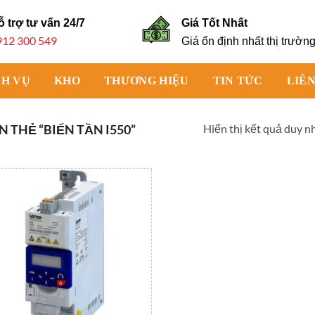
ỗ trợ tư vấn
24/7
Giá Tốt Nhất
912 300 549
Giá ổn định nhất thị trườn
CH VỤ
KHO
THƯƠNG HIỆU
TIN TỨC
LIÊN
Hiển thị kết quả duy n
THẺ “BIẾN TẦN I550”