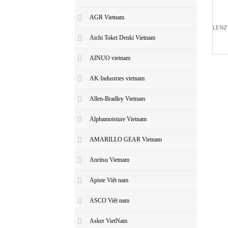
AGR Vietnam
LENZ
Aichi Tokei Denki Vietnam
AINUO vietnam
AK Industries vietnam
Allen-Bradley Vietnam
Alphamoisture Vietnam
AMARILLO GEAR Vietnam
Anritsu Vietnam
Apiste Việt nam
ASCO Việt nam
Asker VietNam