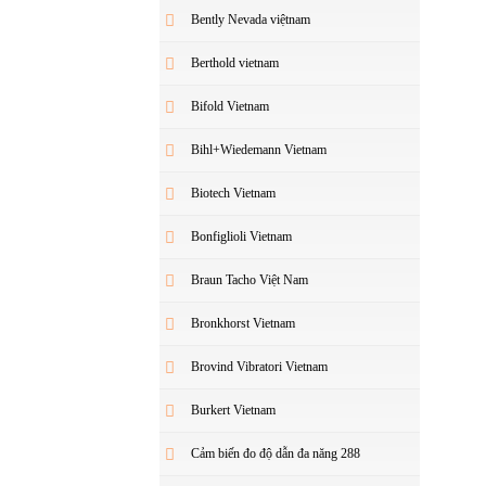
Bently Nevada việtnam
Berthold vietnam
Bifold Vietnam
Bihl+Wiedemann Vietnam
Biotech Vietnam
Bonfiglioli Vietnam
Braun Tacho Việt Nam
Bronkhorst Vietnam
Brovind Vibratori Vietnam
Burkert Vietnam
Cảm biến đo độ dẫn đa năng 288