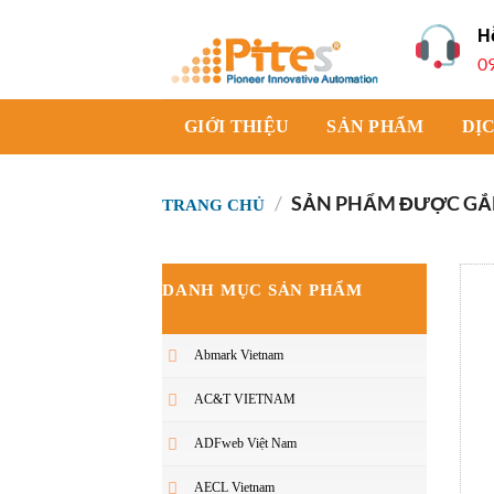
Bỏ
H
qua
0
nội
dung
GIỚI THIỆU
SẢN PHẨM
DỊ
/
SẢN PHẨM ĐƯỢC GẮN 
TRANG CHỦ
DANH MỤC SẢN PHẨM
Abmark Vietnam
AC&T VIETNAM
ADFweb Việt Nam
AECL Vietnam