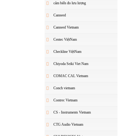
cảm biến đo lưu lượng
Canneed
Canneed Vietnam
Centec ViệtNam
Checkline ViệtNam
Chiyoda Seiki Viet Nam
COMAC CAL Vietnam
Conch vietnam
Contrec Vietnam
CS - Instruments Vietnam
CTG Audio Vietnam