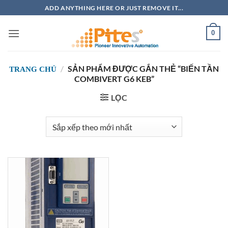
Bỏ
ADD ANYTHING HERE OR JUST REMOVE IT...
qua
nội
0
dung
/
SẢN PHẨM ĐƯỢC GẮN THẺ “BIẾN TẦN
TRANG CHỦ
COMBIVERT G6 KEB”
LỌC