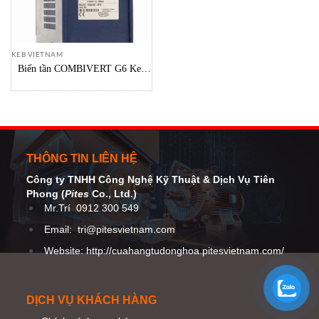
KEB VIETNAM
Biến tần COMBIVERT G6 Keb
Vietnam
THÔNG TIN LIÊN HỆ
Công ty TNHH Công Nghệ Kỹ Thuật
& Dịch Vụ Tiên
Phong (
Pites
Co
., Ltd.)
Mr.Trí
0912 300 549
Email:
tri@pitesvietnam.com
Website: http://cuahangtudonghoa.pitesvietnam.com/
DỊCH VỤ KHÁCH HÀNG