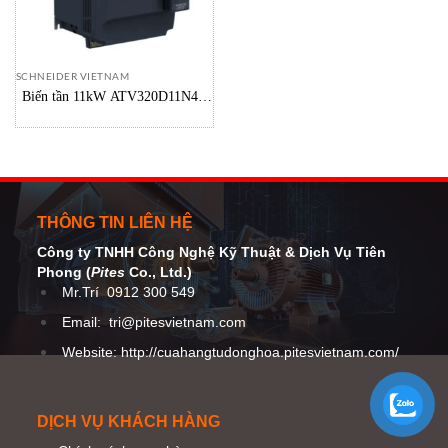
SCHNEIDER VIETNAM
Biến tần 11kW ATV320D11N4B
Schneider Vietnam
THÔNG TIN LIÊN HỆ
Công ty TNHH Công Nghệ Kỹ Thuật
& Dịch Vụ Tiên
Phong (
Pites
Co
., Ltd.)
Mr.Trí
0912 300 549
Email:
tri@pitesvietnam.com
Website: http://cuahangtudonghoa.pitesvietnam.com/
DỊCH VỤ KHÁCH HÀNG