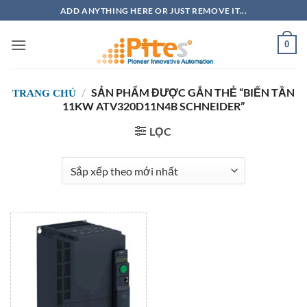
Bỏ
ADD ANYTHING HERE OR JUST REMOVE IT...
qua
nội
0
dung
/
SẢN PHẨM ĐƯỢC GẮN THẺ “BIẾN TẦN
TRANG CHỦ
11KW ATV320D11N4B SCHNEIDER”
LỌC