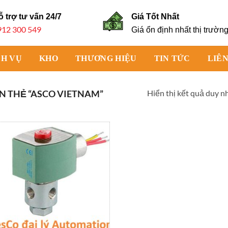
ỗ trợ tư vấn
24/7
Giá Tốt Nhất
912 300 549
Giá ổn định nhất thị trườn
CH VỤ
KHO
THƯƠNG HIỆU
TIN TỨC
LIÊN
Hiển thị kết quả duy n
 THẺ “ASCO VIETNAM”