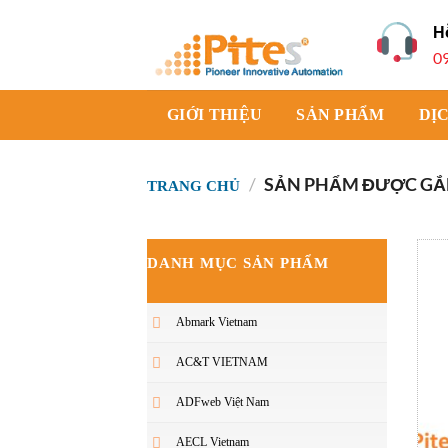
Bỏ
H
qua
0
nội
dung
GIỚI THIỆU
SẢN PHẨM
DỊ
/
SẢN PHẨM ĐƯỢC GẮN
TRANG CHỦ
DANH MỤC SẢN PHẨM
Abmark Vietnam
AC&T VIETNAM
ADFweb Việt Nam
AECL Vietnam