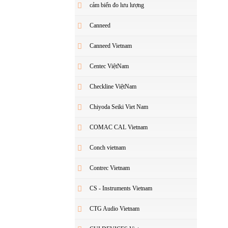
cảm biến đo lưu lượng
Canneed
Canneed Vietnam
Centec ViệtNam
Checkline ViệtNam
Chiyoda Seiki Viet Nam
COMAC CAL Vietnam
Conch vietnam
Contrec Vietnam
CS - Instruments Vietnam
CTG Audio Vietnam