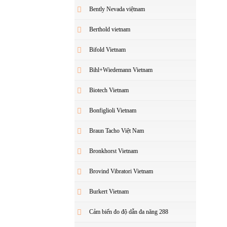
Bently Nevada việtnam
Berthold vietnam
Bifold Vietnam
Bihl+Wiedemann Vietnam
Biotech Vietnam
Bonfiglioli Vietnam
Braun Tacho Việt Nam
Bronkhorst Vietnam
Brovind Vibratori Vietnam
Burkert Vietnam
Cảm biến đo độ dẫn đa năng 288