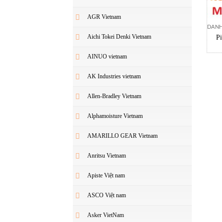
AGR Vietnam
DANH
Aichi Tokei Denki Vietnam
P
AINUO vietnam
AK Industries vietnam
Allen-Bradley Vietnam
Alphamoisture Vietnam
AMARILLO GEAR Vietnam
Anritsu Vietnam
Apiste Việt nam
ASCO Việt nam
Asker VietNam