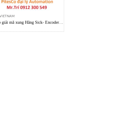
 VIETNAM
 giải mã xung Hãng Sick- Encoder
ARS60-B4K00360 Sick Vietnam