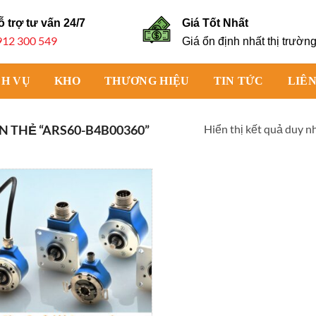
ỗ trợ tư vấn
24/7
Giá Tốt Nhất
912 300 549
Giá ổn định nhất thị trườn
CH VỤ
KHO
THƯƠNG HIỆU
TIN TỨC
LIÊN
Hiển thị kết quả duy n
 THẺ “ARS60-B4B00360”