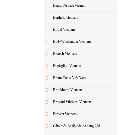
Bently Nevada việtnam
Berthold vietnam
Bifold Vietnam
Bihl+Wiedemann Vietnam
Biotech Vietnam
Bonfiglioli Vietnam
Braun Tacho Việt Nam
Bronkhorst Vietnam
Brovind Vibratori Vietnam
Burkert Vietnam
Cảm biến đo độ dẫn đa năng 288