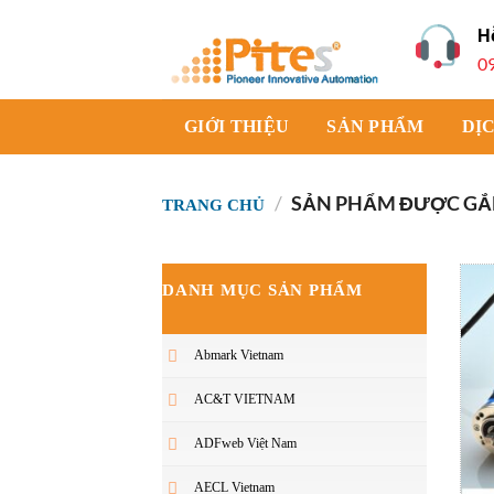
Bỏ
H
qua
0
nội
dung
GIỚI THIỆU
SẢN PHẨM
DỊ
/
SẢN PHẨM ĐƯỢC GẮN
TRANG CHỦ
DANH MỤC SẢN PHẨM
Abmark Vietnam
AC&T VIETNAM
ADFweb Việt Nam
AECL Vietnam