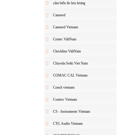
cảm biến đo lưu lượng
Canneed
Canneed Vietnam
Centec ViệtNam
Checkline ViệtNam
Chiyoda Seiki Viet Nam
COMAC CAL Vietnam
Conch vietnam
Contrec Vietnam
CS - Instruments Vietnam
CTG Audio Vietnam