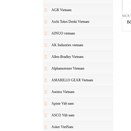
AGR Vietnam
SICK
Aichi Tokei Denki Vietnam
Bộ
AINUO vietnam
AK Industries vietnam
Allen-Bradley Vietnam
Alphamoisture Vietnam
AMARILLO GEAR Vietnam
Anritsu Vietnam
Apiste Việt nam
ASCO Việt nam
Asker VietNam