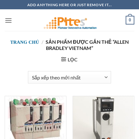
Bỏ
ADD ANYTHING HERE OR JUST REMOVE IT...
qua
nội
0
dung
/
SẢN PHẨM ĐƯỢC GẮN THẺ “ALLEN
TRANG CHỦ
BRADLEY VIETNAM”
LỌC