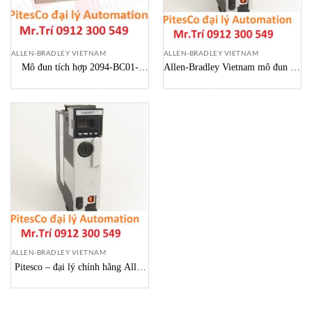
ALLEN-BRADLEY VIETNAM
ALLEN-BRADLEY VIETNAM
Mô đun tích hợp 2094-BC01-
Allen-Bradley Vietnam mô đun dự
M01-S Allen-Bradley vietnam
phòng ControlLogix 1756-RM2
ControlLogix Redundancy Module
ALLEN-BRADLEY VIETNAM
Pitesco – đại lý chính hãng Allen
Bradley Vietnam Controller 1756-
L71