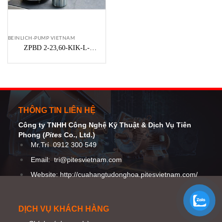
BEINLICH-PUMP VIETNAM
ZPBD 2-23,60-KIK-L-
FCB/R/MAG(20-G)/V1 Beinlich-
pumps – ZPBD Bơm định lượng
kiểu bánh răng
THÔNG TIN LIÊN HỆ
Công ty TNHH Công Nghệ Kỹ Thuật
& Dịch Vụ Tiên
Phong (
Pites
Co
., Ltd.)
Mr.Trí
0912 300 549
Email:
tri@pitesvietnam.com
Website: http://cuahangtudonghoa.pitesvietnam.com/
DỊCH VỤ KHÁCH HÀNG