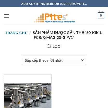
Bỏ
ADD ANYTHING HERE OR JUST REMOVE IT...
qua
nội
0
dung
/
SẢN PHẨM ĐƯỢC GẮN THẺ “60-KIK-L-
TRANG CHỦ
FCB/R/MAG(20-G)/V1”
LỌC