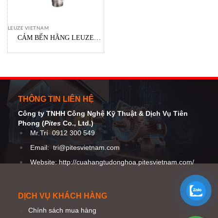
LEUZE VIETNAM
CẢM BẾN HÃNG LEUZE
ODER CODE : 50138339
THÔNG TIN LIÊN HỆ
Công ty TNHH Công Nghệ Kỹ Thuật
& Dịch Vụ Tiên
Phong (
Pites
Co
., Ltd.)
Mr.Trí
0912 300 549
Email:
tri@pitesvietnam.com
Website: http://cuahangtudonghoa.pitesvietnam.com/
DỊCH VỤ KHÁCH HÀNG
Chính sách mua hàng