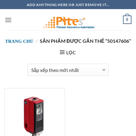
Bỏ
ADD ANYTHING HERE OR JUST REMOVE IT...
qua
nội
0
dung
/
SẢN PHẨM ĐƯỢC GẮN THẺ “50147606”
TRANG CHỦ
LỌC