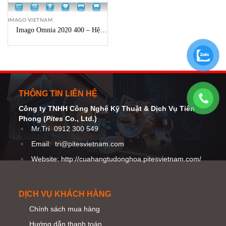
IMAGO VIETNAM
Imago Omnia 2020 400 – Hệ
thống kiểm soát toàn diện thành
chai
THÔNG TIN LIÊN HỆ
Công ty TNHH Công Nghệ Kỹ Thuật
& Dịch Vụ Tiên
Phong (
Pites
Co
., Ltd.)
Mr.Trí
0912 300 549
Email:
tri@pitesvietnam.com
Website: http://cuahangtudonghoa.pitesvietnam.com/
DỊCH VỤ KHÁCH HÀNG
Chính sách mua hàng
Hướng dẫn thanh toán