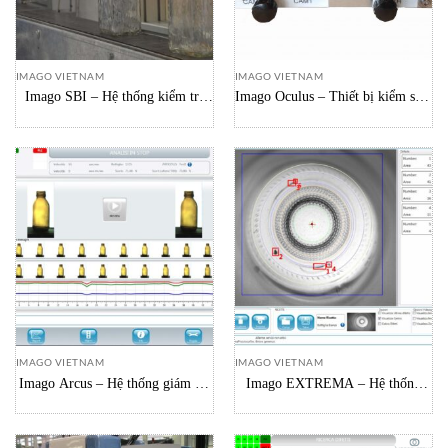
IMAGO VIETNAM
IMAGO VIETNAM
Imago SBI – Hệ thống kiểm tra
Imago Oculus – Thiết bị kiểm soát
khiếm khuyết ở miệng chai
vi mô di động
IMAGO VIETNAM
IMAGO VIETNAM
Imago Arcus – Hệ thống giám sát
Imago EXTREMA – Hệ thống
màu thủy tinh liên tục
kiểm soát đáy chai EXTREMA
(hệ thống dài 1800mm)