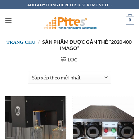
Bỏ
ADD ANYTHING HERE OR JUST REMOVE IT...
qua
nội
0
dung
/
SẢN PHẨM ĐƯỢC GẮN THẺ “2020 400
TRANG CHỦ
IMAGO”
LỌC