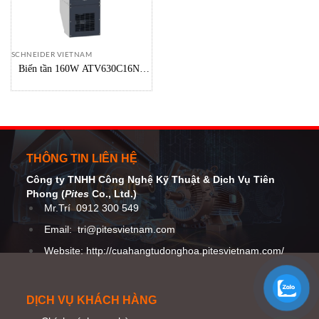
SCHNEIDER VIETNAM
Biến tần 160W ATV630C16N4
Schneider Vietnam
THÔNG TIN LIÊN HỆ
Công ty TNHH Công Nghệ Kỹ Thuật
& Dịch Vụ Tiên
Phong (
Pites
Co
., Ltd.)
Mr.Trí
0912 300 549
Email:
tri@pitesvietnam.com
Website: http://cuahangtudonghoa.pitesvietnam.com/
DỊCH VỤ KHÁCH HÀNG