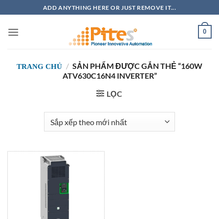
Bỏ
ADD ANYTHING HERE OR JUST REMOVE IT...
qua
nội
0
dung
/
SẢN PHẨM ĐƯỢC GẮN THẺ “160W
TRANG CHỦ
ATV630C16N4 INVERTER”
LỌC