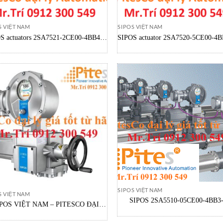
 VIỆT NAM
SIPOS VIỆT NAM
S actuators 2SA7521-2CE00-4BB4-Z
SIPOS actuator 2SA7520-5CE00-4B
B58 + B99 SIPOS Việt Nam
SEVEN SIPOS Việt Nam
SIPOS VIỆT NAM
 VIỆT NAM
SIPOS 2SA5510-05CE00-4BB3
IPOS VIỆT NAM – PITESCO ĐẠI
B58+C50 Actuator SIPOS Vietn
SEVEN ACTUATORS SIPOS VIỆT
NAM