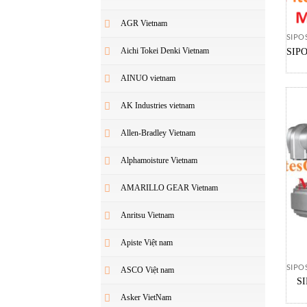
AGR Vietnam
SIPOS
Aichi Tokei Denki Vietnam
SIPO
AINUO vietnam
AK Industries vietnam
Allen-Bradley Vietnam
Alphamoisture Vietnam
AMARILLO GEAR Vietnam
Anritsu Vietnam
Apiste Việt nam
SIPOS
ASCO Việt nam
S
LÝ 
Asker VietNam