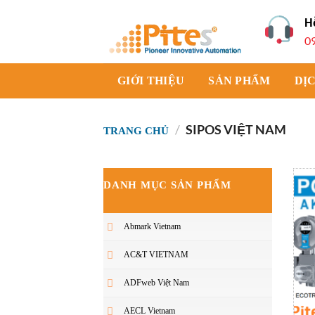
Bỏ
H
qua
0
nội
dung
GIỚI THIỆU
SẢN PHẨM
DỊ
/
SIPOS VIỆT NAM
TRANG CHỦ
DANH MỤC SẢN PHẨM
Abmark Vietnam
AC&T VIETNAM
ADFweb Việt Nam
AECL Vietnam