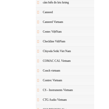
cảm biến đo lưu lượng
Canneed
Canneed Vietnam
Centec ViệtNam
Checkline ViệtNam
Chiyoda Seiki Viet Nam
COMAC CAL Vietnam
Conch vietnam
Contrec Vietnam
CS - Instruments Vietnam
CTG Audio Vietnam