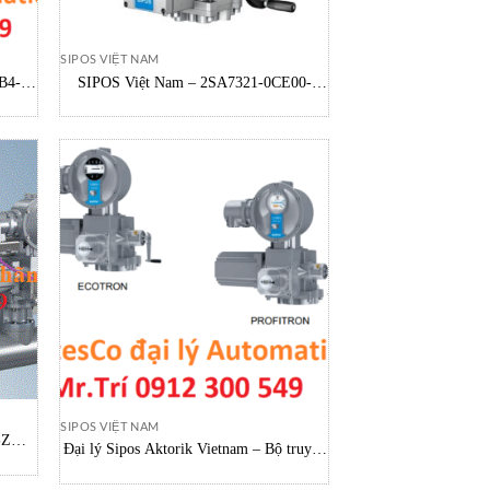
SIPOS VIỆT NAM
B4-Z-
SIPOS Việt Nam – 2SA7321-0CE00-
4BB4-Z Sipos Việt Nam
SIPOS VIỆT NAM
-Z
Đại lý Sipos Aktorik Vietnam – Bộ truyền
am
động SIPOS 5 Flash 2SA7553-0CE20-
4BB4-Z