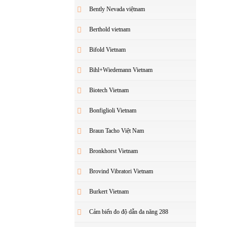
Bently Nevada việtnam
Berthold vietnam
Bifold Vietnam
Bihl+Wiedemann Vietnam
Biotech Vietnam
Bonfiglioli Vietnam
Braun Tacho Việt Nam
Bronkhorst Vietnam
Brovind Vibratori Vietnam
Burkert Vietnam
Cảm biến đo độ dẫn đa năng 288