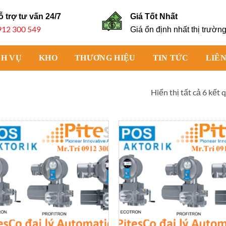
ỗ trợ tư vấn
24/7
Giá Tốt Nhất
912 300 549
Giá ổn định nhất thị trườn
CH VỤ
KHO
THƯƠNG HIỆU
TIN TỨC
LIÊN
Hiển thị tất cả 6 kết 