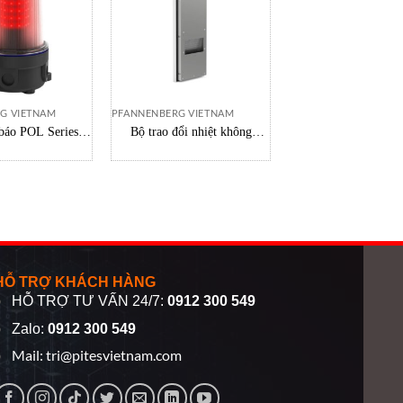
G VIETNAM
PFANNENBERG VIETNAM
PFANNENBERG VIETN
báo POL Series
Bộ trao đổi nhiệt không
Bộ trao đổi nhiệt
berg Vietnam
khí/nước PWI 6302
khí/nước PWI 6
12893301055 Pfannenberg
128933090553
Pfannenberg
HỖ TRỢ KHÁCH HÀNG
HỖ TRỢ TƯ VẤN 24/7:
0912 300 549
Zalo:
0912 300 549
Mail:
tri@pitesvietnam.com