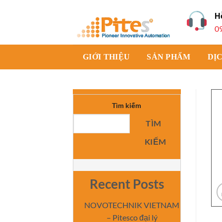
Bỏ
H
qua
0
nội
dung
GIỚI THIỆU
SẢN PHẨM
DỊ
Tìm kiếm
TÌM
KIẾM
Recent Posts
NOVOTECHNIK VIETNAM
– Pitesco đại lý