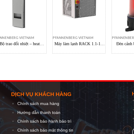
NNENBERG VIETNAM
PFANNENBERG VIETNAM
PFANNENBER
Bộ trao đổi nhiệt – heat
Máy làm lạnh RACK 1.1-1.7
Đèn cảnh 
exchanger PWI 6502
KW Pfannenberg Vietnam
Pfannen
2893501055 Pfannenberg
DỊCH VỤ KHÁCH HÀNG
Chính sách mua hàng
Hướng dẫn thanh toán
Chính sách bảo hành bảo trì
Chính sách bảo mật thông tin