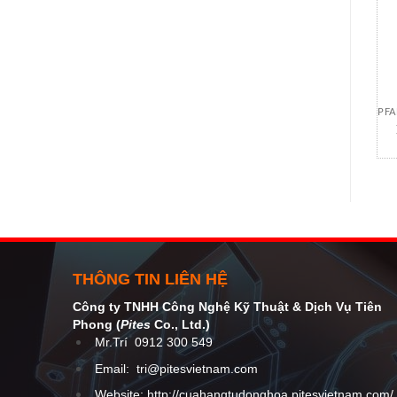
PFA
1
THÔNG TIN LIÊN HỆ
Công ty TNHH Công Nghệ Kỹ Thuật
& Dịch Vụ Tiên
Phong (
Pites
Co
., Ltd.)
Mr.Trí
0912 300 549
Email:
tri@pitesvietnam.com
Website: http://cuahangtudonghoa.pitesvietnam.com/