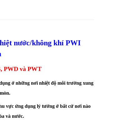
nhiệt nước/không khí PWI
m
PWS, PWD và PWT
 dụng ở những nơi nhiệt độ môi trường xung
 mòn.
hu vực ứng dụng lý tưởng ở bất cứ nơi nào
òa
và nước.