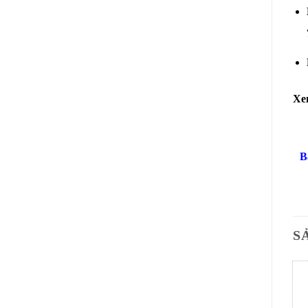
Xe
B
S