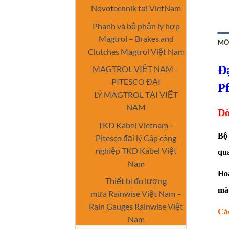
Novotechnik tại VietNam
Phanh và bộ phận ly hợp
Magtrol – Brakes and
MÔ
Clutches Magtrol Việt Nam
Đạ
MAGTROL VIỆT NAM –
PITESCO ĐẠI
P
LÝ MAGTROL TẠI VIỆT
NAM
Dò
TKD Kabel Vietnam –
Bộ 
Pitesco đại lý Cáp công
nghiệp TKD Kabel Việt
qua
Nam
Hoạ
Thiết bị đo lượng
mà
mưa Rainwise Việt Nam –
Rain Gauges Rainwise Việt
Các
Nam