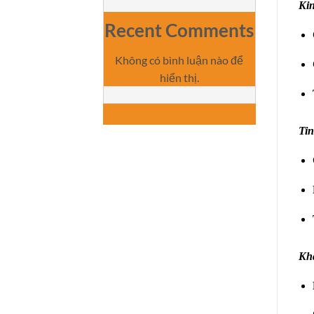
Kin
Recent Comments
Không có bình luận nào để
hiển thị.
Tin
Kh