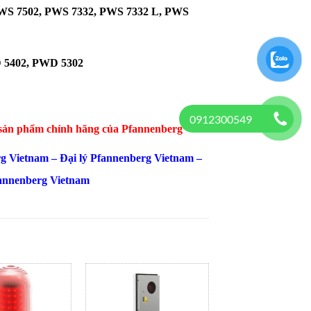
 PWS 7502, PWS 7332, PWS 7332 L, PWS
WD 5402, PWD 5302
0912300549
 sản phẩm chính hãng của Pfannenberg
rg
Vietnam
– Đại lý Pfannenberg Vietnam –
fannenberg Vietnam