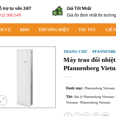
ỗ trợ tư vấn
24/7
Giá Tốt Nhất
912 300 549
Giá ổn định nhất thị trườn
CH VỤ
KHO
THƯƠNG HIỆU
TIN TỨC
LIÊN
TRANG CHỦ
/
PFANNENBE
Máy trao đổi nhiệ
Pfannenberg Viet
Danh mục:
Pfannenberg Vietnam
Thẻ:
Đại lý Pfannenberg Vietnam 
Vietnam - Pfannenberg Vietnam