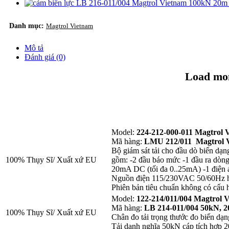
Danh mục:
Magtrol Vietnam
Mô tả
Đánh giá (0)
Load mon
Model:
224-212-000-011 Magtrol 
Mã hàng:
LMU 212/011 Magtrol 
Bộ giám sát tải cho đầu dò biến dạn
100% Thụy Sĩ/ Xuất xứ EU
gồm: -2 đầu báo mức -1 đầu ra dòng 
20mA DC (tối đa 0..25mA) -1 điện á
Nguồn điện 115/230VAC 50/60Hz
Phiên bản tiêu chuẩn không có cấu 
Model:
122-214/011/004 Magtrol 
Mã hàng:
LB 214-011/004 50kN, 
100% Thụy Sĩ/ Xuất xứ EU
Chân đo tải trọng thước đo biến dạn
Tải danh nghĩa 50kN cáp tích hợp 