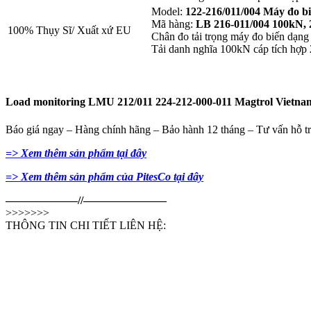
Model:
122-216/011/004 Máy đo b
Mã hàng:
LB 216-011/004 100kN,
100% Thụy Sĩ/ Xuất xứ EU
Chân đo tải trọng máy đo biến dạng 
Tải danh nghĩa 100kN cáp tích hợp
Load monitoring LMU 212/011 224-212-000-011 Magtrol Vietna
Báo giá ngay – Hàng chính hãng – Bảo hành 12 tháng – Tư vấn hỗ tr
=> Xem thêm sản phẩm tại đây
=> Xem thêm sản phẩm của PitesCo tại đây
——————–//———————–
>>>>>>>
THÔNG TIN CHI TIẾT LIÊN HỆ: