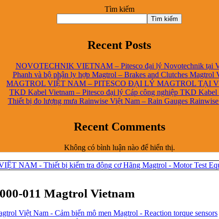
Tìm kiếm
Tìm kiếm
Recent Posts
NOVOTECHNIK VIETNAM – Pitesco đại lý Novotechnik tại 
Phanh và bộ phận ly hợp Magtrol – Brakes and Clutches Magtrol 
MAGTROL VIỆT NAM – PITESCO ĐẠI LÝ MAGTROL TẠI 
TKD Kabel Vietnam – Pitesco đại lý Cáp công nghiệp TKD Kabel
Thiết bị đo lượng mưa Rainwise Việt Nam – Rain Gauges Rainwis
Recent Comments
Không có bình luận nào để hiển thị.
000-011 Magtrol Vietnam