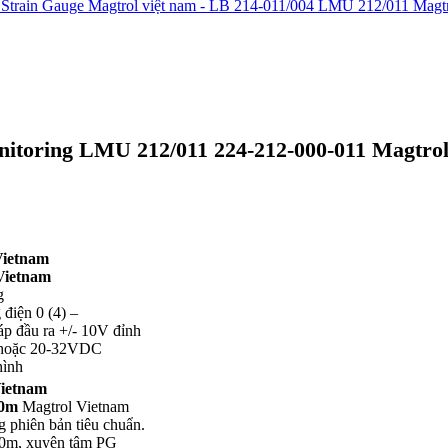
itoring LMU 212/011 224-212-000-011 Magtro
Vietnam
Vietnam
g
điện 0 (4) –
p đầu ra +/- 10V đỉnh
 hoặc 20-32VDC
hình
Vietnam
20m
Magtrol Vietnam
g phiên bản tiêu chuẩn.
20m, xuyên tâm PG