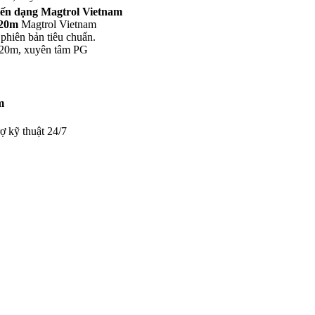
iến dạng Magtrol Vietnam
 20m
Magtrol Vietnam
phiên bản tiêu chuẩn.
 20m, xuyên tâm PG
m
ợ kỹ thuật 24/7