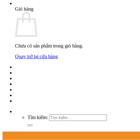
0
Giỏ hàng
Chưa có sản phẩm trong giỏ hàng.
Quay trở lại cửa hàng
GIỚI THIỆU
SẢN PHẨM
DỊCH VỤ
KHO
THƯƠNG HIỆU
TIN TỨC
LIÊN HỆ
Tìm kiếm: