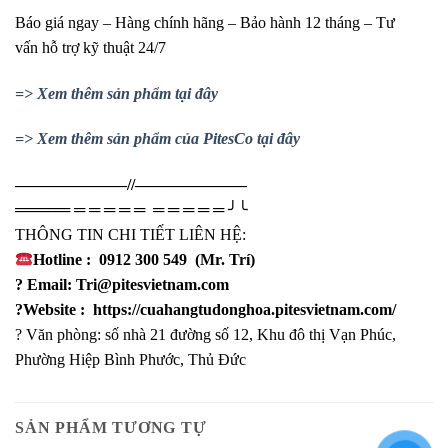
Báo giá ngay – Hàng chính hãng – Bảo hành 12 tháng – Tư
vấn hỗ trợ kỹ thuật 24/7
=> Xem thêm sản phẩm tại đây
=> Xem thêm sản phẩm của PitesCo tại đây
——————––//———————
═════
═
═
═ ═ ═
═ ═ ═
═ ═
╯╰
THÔNG TIN CHI TIẾT LIÊN HỆ:
Hotline
:
0912 300 549
(Mr. Trí)
?
Email:
Tri@pitesvietnam.com
?Website
:
https://cuahangtudonghoa.pitesvietnam.com/
?
Văn phòng: số nhà 21 đường số 12, Khu đô thị Vạn Phúc,
Phường Hiệp Bình Phước, Thủ Đức
SẢN PHẨM TƯƠNG TỰ