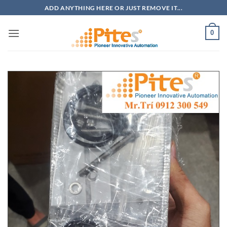
Bỏ
ADD ANYTHING HERE OR JUST REMOVE IT...
qua
nội
0
dung