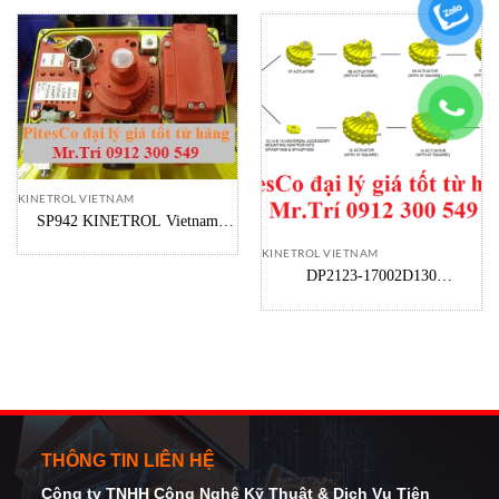
KINETROL VIETNAM
SP942 KINETROL Vietnam
Servo Valve Assembly For El
KINETROL VIETNAM
Positioner KINETROL Vietnam
DP2123-17002D130
POSITIONER KINETROL –
Pitesco đại lý KINETROL
Vietnam
THÔNG TIN LIÊN HỆ
Công ty TNHH Công Nghệ Kỹ Thuật
& Dịch Vụ Tiên