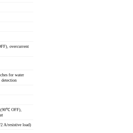
FF), overcurrent
tches for water
 detection
t (90℃ OFF),
ut
2 A/resistive load)