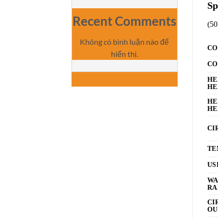
Sp
Recent Comments
(50
Không có bình luận nào để
CO
hiển thị.
CO
HE
HE
HE
HE
CI
TE
US
WA
RA
CI
OU