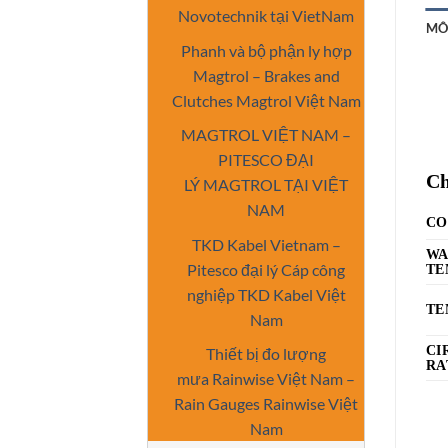
Novotechnik tại VietNam
MÔ
Phanh và bộ phận ly hợp
Magtrol – Brakes and
Clutches Magtrol Việt Nam
MAGTROL VIỆT NAM –
PITESCO ĐẠI
Ch
LÝ MAGTROL TẠI VIỆT
NAM
CO
TKD Kabel Vietnam –
WA
Pitesco đại lý Cáp công
TE
nghiệp TKD Kabel Việt
TE
Nam
CI
Thiết bị đo lượng
RA
mưa Rainwise Việt Nam –
Rain Gauges Rainwise Việt
Nam