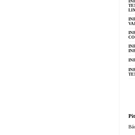
IN
TE
LI
IN
VA
IN
CO
IN
IN
IN
IN
TE
Pi
Báo