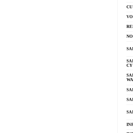
CU
VO
RE
NO
SA
SA
CY
SA
WA
SA
SA
SA
IN