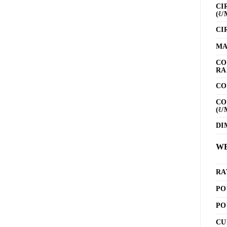
CI
(ℓ/
CI
MA
CO
RA
CO
CO
(ℓ/
DI
WE
RA
PO
PO
CU