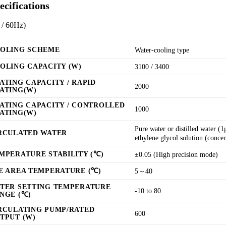
ecifications
 / 60Hz)
OLING SCHEME
Water-cooling type
OLING CAPACITY (W)
3100 / 3400
ATING CAPACITY / RAPID
2000
ATING(W)
ATING CAPACITY / CONTROLLED
1000
ATING(W)
Pure water or distilled water (
RCULATED WATER
ethylene glycol solution (conce
MPERATURE STABILITY (℃)
±0.05 (High precision mode)
E AREA TEMPERATURE (℃)
5～40
TER SETTING TEMPERATURE
-10 to 80
NGE (℃)
RCULATING PUMP/RATED
600
TPUT (W)