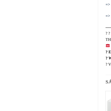
=> 
=> 
—
?
?
TH
?
E
?
W
?
V
S