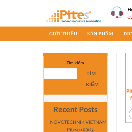
Bỏ
H
qua
0
nội
dung
GIỚI THIỆU
SẢN PHẨM
DỊ
Tìm kiếm
TÌM
KIẾM
Recent Posts
NOVOTECHNIK VIETNAM
– Pitesco đại lý