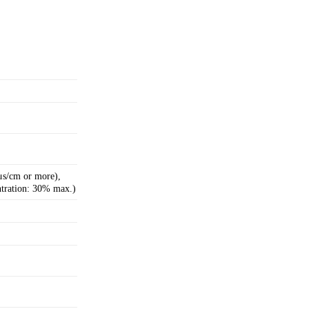
1μs/cm or more),
ntration: 30% max.)