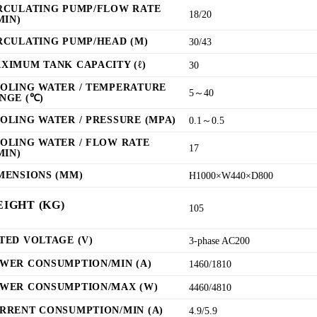
RCULATING PUMP/FLOW RATE
18/20
MIN)
RCULATING PUMP/HEAD (M)
30/43
XIMUM TANK CAPACITY (ℓ)
30
OLING WATER / TEMPERATURE
5～40
NGE (℃)
OLING WATER / PRESSURE (MPA)
0.1～0.5
OLING WATER / FLOW RATE
17
MIN)
MENSIONS (MM)
H1000×W440×D800
IGHT (KG)
105
TED VOLTAGE (V)
3-phase AC200
WER CONSUMPTION/MIN (A)
1460/1810
WER CONSUMPTION/MAX (W)
4460/4810
RRENT CONSUMPTION/MIN (A)
4.9/5.9