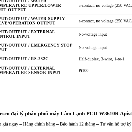
PUT/OUTPUT / WATER
MPERATURE UPPER/LOWER
a-contact, no voltage (250 VAC/
MIT OUTPUT
PUT/OUTPUT / WATER SUPPLY
a-contact, no voltage (250 VAC/
LVE/OPERATION OUTPUT
PUT/OUTPUT / EXTERNAL
No-voltage input
NTROL INPUT
PUT/OUTPUT / EMERGENCY STOP
No-voltage input
PUT
PUT/OUTPUT / RS-232C
Half-duplex, 3-wire, 1-to-1
PUT/OUTPUT / EXTERNAL
Pt100
MPERATURE SENSOR INPUT
tesco đại lý phân phối máy Làm Lạnh PCU-W3610R Apist
 giá ngay – Hàng chính hãng – Bảo hành 12 tháng – Tư vấn hỗ trợ kỹ 