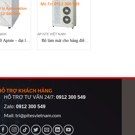
 NAM
APISTE VIỆT NAM
APISTE VIỆT NAM
Apiste – đại lý
Bộ làm mát cho bảng điều
PAU-A11FFU Apiste 
lạnh dầu VSC-
khiển ENC-G1320LE Apiste
không khí cho p
pist việt nam
Vietnam
sạch Apiste Vie
HỖ TRỢ KHÁCH HÀNG
HỖ TRỢ TƯ VẤN 24/7:
0912 300 549
Zalo:
0912 300 549
Mail:
tri@pitesvietnam.com