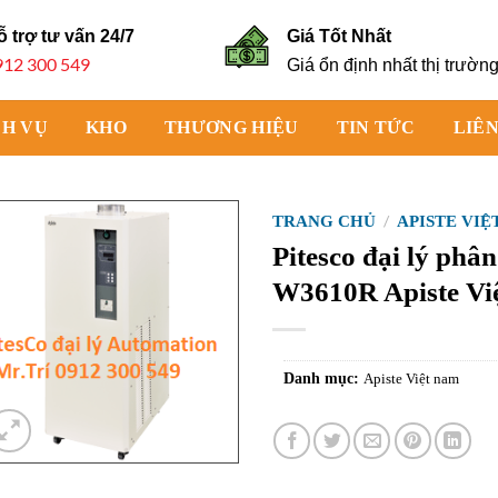
ỗ trợ tư vấn
24/7
Giá Tốt Nhất
912 300 549
Giá ổn định nhất thị trườn
CH VỤ
KHO
THƯƠNG HIỆU
TIN TỨC
LIÊN
TRANG CHỦ
/
APISTE VIỆ
Pitesco đại lý ph
W3610R Apiste Vi
Danh mục:
Apiste Việt nam