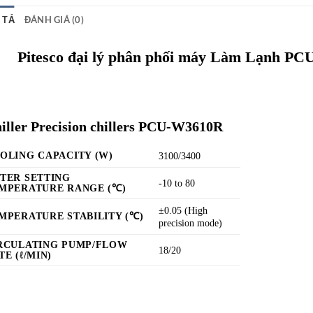
 TẢ
ĐÁNH GIÁ (0)
Pitesco đại lý phân phối máy Làm Lạnh PC
iller Precision chillers
PCU-W3610R
OLING CAPACITY (W)
3100/3400
TER SETTING
-10 to 80
MPERATURE RANGE (℃)
±0.05 (High
MPERATURE STABILITY (℃)
precision mode)
RCULATING PUMP/FLOW
18/20
TE (ℓ/MIN)