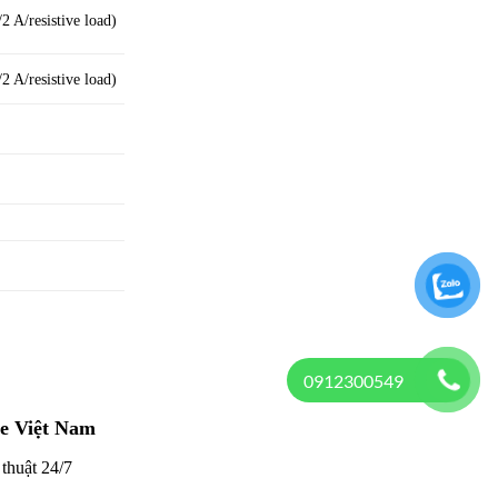
2 A/resistive load)
2 A/resistive load)
0912300549
e Việt Nam
thuật 24/7