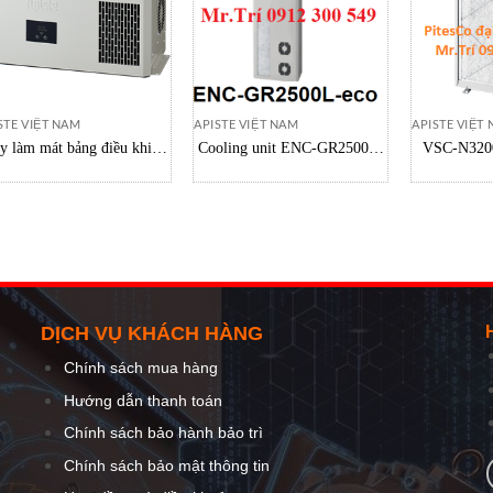
STE VIỆT NAM
APISTE VIỆT NAM
APISTE VIỆT
y làm mát bảng điều khiển
Cooling unit ENC-GR2500L-
VSC-N3200 
NC-GR500EX-Pro Apiste
eco Apiste ENC-AR2900L-CU
Máy làm 
Việt nam
Apiste Việt Nam
N1500 A
DỊCH VỤ KHÁCH HÀNG
Chính sách mua hàng
Hướng dẫn thanh toán
Chính sách bảo hành bảo trì
Chính sách bảo mật thông tin