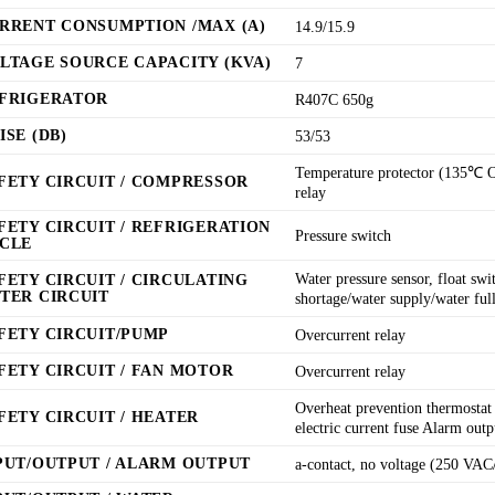
RRENT CONSUMPTION /MAX (A)
14.9/15.9
LTAGE SOURCE CAPACITY (KVA)
7
FRIGERATOR
R407C 650g
ISE (DB)
53/53
Temperature protector (135℃ O
FETY CIRCUIT / COMPRESSOR
relay
FETY CIRCUIT / REFRIGERATION
Pressure switch
CLE
Water pressure sensor, float swi
FETY CIRCUIT / CIRCULATING
TER CIRCUIT
shortage/water supply/water full
FETY CIRCUIT/PUMP
Overcurrent relay
FETY CIRCUIT / FAN MOTOR
Overcurrent relay
Overheat prevention thermosta
FETY CIRCUIT / HEATER
electric current fuse Alarm outp
PUT/OUTPUT / ALARM OUTPUT
a-contact, no voltage (250 VAC/