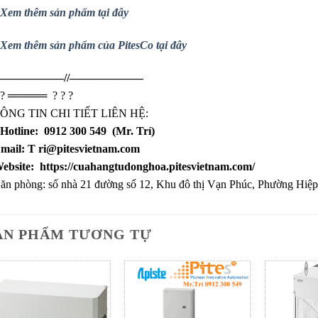
Xem thêm sản phẩm tại đây
Xem thêm sản phẩm của PitesCo tại đây
—————––//——————–
?
═════
?
?
?
ÔNG TIN CHI TIẾT LIÊN HỆ:
Hotline:
0912 300 549
(Mr. Trí)
mail: T
ri@pitesvietnam.com
ebsite:
https://cuahangtudonghoa.pitesvietnam.com/
ăn phòng: số nhà 21 đường số 12, Khu đô thị Vạn Phúc, Phường Hiệp
ẢN PHẨM TƯƠNG TỰ