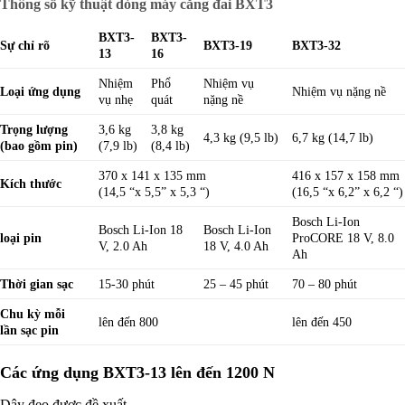
Thông số kỹ thuật dòng máy căng đai BXT3
BXT3-
BXT3-
Sự chỉ rõ
BXT3-19
BXT3-32
13
16
Nhiệm
Phổ
Nhiệm vụ
Loại ứng dụng
Nhiệm vụ nặng nề
vụ nhẹ
quát
nặng nề
Trọng lượng
3,6 kg
3,8 kg
4,3 kg (9,5 lb)
6,7 kg (14,7 lb)
(bao gồm pin)
(7,9 lb)
(8,4 lb)
370 x 141 x 135 mm
416 x 157 x 158 mm
Kích thước
(14,5 “x 5,5” x 5,3 “)
(16,5 “x 6,2” x 6,2 “)
Bosch Li-Ion
Bosch Li-Ion 18
Bosch Li-Ion
loại pin
ProCORE 18 V, 8.0
V, 2.0 Ah
18 V, 4.0 Ah
Ah
Thời gian sạc
15-30 phút
25 – 45 phút
70 – 80 phút
Chu kỳ mỗi
lên đến 800
lên đến 450
lần sạc pin
Các ứng dụng BXT3-13 lên đến 1200 N
Dây đeo được đề xuất