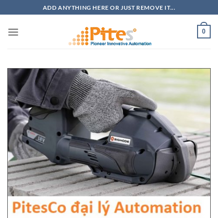
Bỏ
ADD ANYTHING HERE OR JUST REMOVE IT...
qua
nội
0
dung