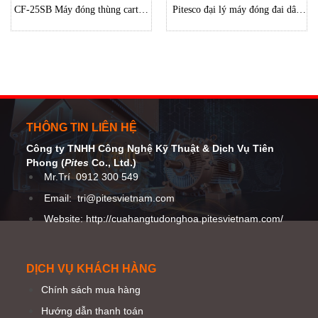
CF-25SB Máy đóng thùng carton
Pitesco đại lý máy đóng đai dây
tự động đại lý SIGNODE vietnam
thép dùng Pin cầm tay BPT
Signode Vietnam
THÔNG TIN LIÊN HỆ
Công ty TNHH Công Nghệ Kỹ Thuật
& Dịch Vụ Tiên
Phong (
Pites
Co
., Ltd.)
Mr.Trí
0912 300 549
Email:
tri@pitesvietnam.com
Website: http://cuahangtudonghoa.pitesvietnam.com/
DỊCH VỤ KHÁCH HÀNG
Chính sách mua hàng
Hướng dẫn thanh toán