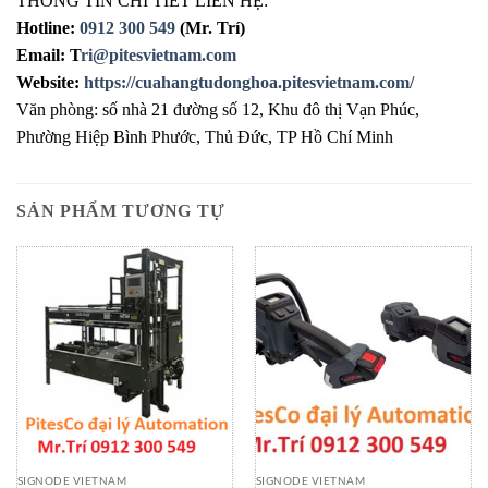
THÔNG TIN CHI TIẾT LIÊN HỆ:
Hotline:
0912 300 549
(Mr. Trí)
Email: T
ri@pitesvietnam.com
Website:
https://cuahangtudonghoa.pitesvietnam.com/
Văn phòng: số nhà 21 đường số 12, Khu đô thị Vạn Phúc,
Phường Hiệp Bình Phước, Thủ Đức, TP Hồ Chí Minh
SẢN PHẨM TƯƠNG TỰ
SIGNODE VIETNAM
SIGNODE VIETNAM