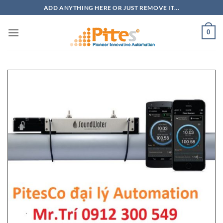
Bỏ
ADD ANYTHING HERE OR JUST REMOVE IT...
qua
nội
0
dung