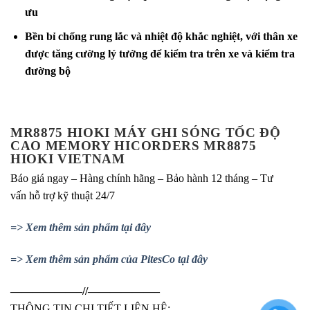
ưu
Bền bỉ chống rung lắc và nhiệt độ khắc nghiệt, với thân xe
được tăng cường lý tưởng để kiểm tra trên xe và kiểm tra
đường bộ
MR8875 HIOKI MÁY GHI SÓNG TỐC ĐỘ
CAO MEMORY HICORDERS MR8875
HIOKI VIETNAM
Báo giá ngay – Hàng chính hãng – Bảo hành 12 tháng – Tư
vấn hỗ trợ kỹ thuật 24/7
=> Xem thêm sản phẩm tại đây
=> Xem thêm sản phẩm của PitesCo tại đây
——————–//——————–
THÔNG TIN CHI TIẾT LIÊN HỆ: