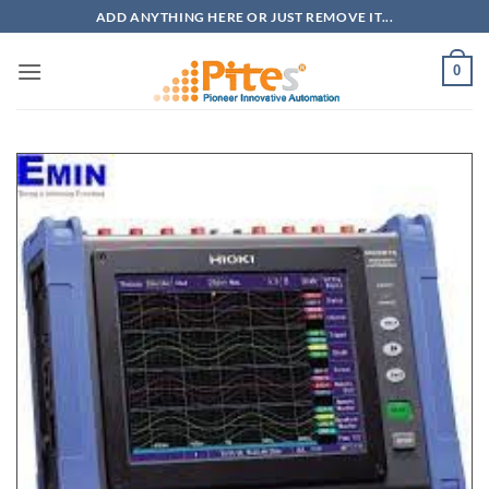
Bỏ
ADD ANYTHING HERE OR JUST REMOVE IT...
qua
nội
0
dung