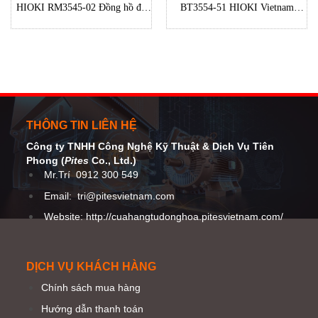
HIOKI RM3545-02 Đồng hồ đo
BT3554-51 HIOKI Vietnam
điện trở (10~1000MΩ) HIOKI
Pitesco Đại lý máy Kiểm tra ắc
Việt Nam
quy BT3554-51 HIOKI
THÔNG TIN LIÊN HỆ
Công ty TNHH Công Nghệ Kỹ Thuật
& Dịch Vụ Tiên
Phong (
Pites
Co
., Ltd.)
Mr.Trí
0912 300 549
Email:
tri@pitesvietnam.com
Website: http://cuahangtudonghoa.pitesvietnam.com/
DỊCH VỤ KHÁCH HÀNG
Chính sách mua hàng
Hướng dẫn thanh toán