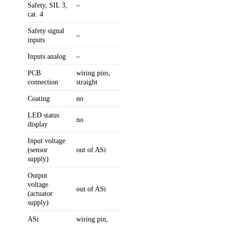
Safety, SIL 3,
–
cat. 4
Safety signal
–
inputs
Inputs analog
–
PCB
wiring pins,
connection
straight
Coating
no
LED status
no
display
Input voltage
(sensor
out of ASi
supply)
Output
voltage
out of ASi
(actuator
supply)
ASi
wiring pin,