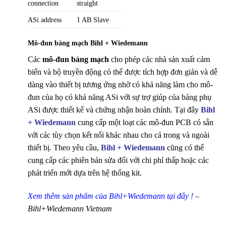
connection
straight
ASi address
1 AB Slave
Mô-đun bảng mạch Bihl + Wiedemann
Các
mô-đun bảng mạch
cho phép các nhà sản xuất cảm
biến và bộ truyền động có thể được tích hợp đơn giản và dễ
dàng vào thiết bị tương ứng nhờ có khả năng làm cho mô-
đun của họ có khả năng ASi với sự trợ giúp của bảng phụ
ASi được thiết kế và chứng nhận hoàn chỉnh. Tại đây
Bihl
+ Wiedemann
cung cấp một loạt các mô-đun PCB có sẵn
với các tùy chọn kết nối khác nhau cho cả trong và ngoài
thiết bị. Theo yêu cầu,
Bihl + Wiedemann
cũng có thể
cung cấp các phiên bản sửa đổi với chi phí thấp hoặc các
phát triển mới dựa trên hệ thống kit.
Xem thêm sản phẩm của Bihl+Wiedemann tại đây !
–
Bihl+Wiedemann Vietnam