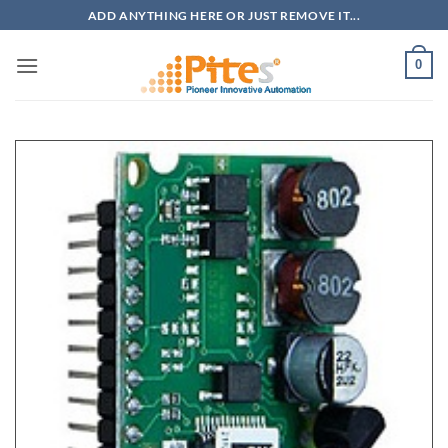
Bỏ
ADD ANYTHING HERE OR JUST REMOVE IT...
qua
nội
0
dung