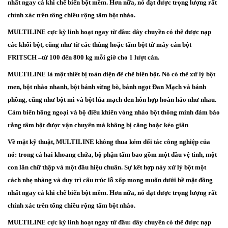
nhất ngay cả khi chế biến bột mềm. Hơn nữa, nó đạt được trọng lượng rất
chính xác trên tổng chiều rộng tấm bột nhào.
MULTILINE cực kỳ linh hoạt ngay từ đầu: dây chuyền có thể được nạp
các khối bột, cũng như từ các thùng hoặc tấm bột từ máy cán bột
FRITSCH –từ 100 đến 800 kg mỗi giờ cho 1 lượt cán.
MULTILINE là một thiết bị toàn diện để chế biến bột. Nó có thể xử lý bột
men, bột nhào nhanh, bột bánh sừng bò, bánh ngọt Đan Mạch và bánh
phồng, cũng như bột mì và bột lúa mạch đen hỗn hợp hoàn hảo như nhau.
Cảm biến hồng ngoại và bộ điều khiển vòng nhào bột thông minh đảm bảo
rằng tấm bột được vận chuyển mà không bị căng hoặc kéo giãn
Về mặt kỹ thuật, MULTILINE không thua kém đối tác công nghiệp của
nó: trong cả hai khoang chứa, bộ phận tấm bao gồm một đầu vệ tinh, một
con lăn chữ thập và một đầu hiệu chuẩn. Sự kết hợp này xử lý bột một
cách nhẹ nhàng và duy trì cấu trúc lỗ xốp mong muốn dưới bề mặt đồng
nhất ngay cả khi chế biến bột mềm. Hơn nữa, nó đạt được trọng lượng rất
chính xác trên tổng chiều rộng tấm bột nhào.
MULTILINE cực kỳ linh hoạt ngay từ đầu: dây chuyền có thể được nạp