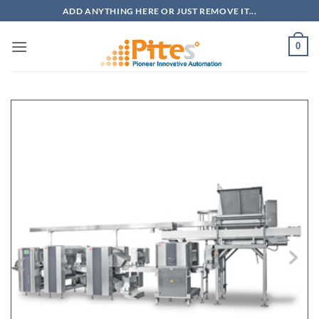
Bỏ
ADD ANYTHING HERE OR JUST REMOVE IT...
qua
nội
0
dung