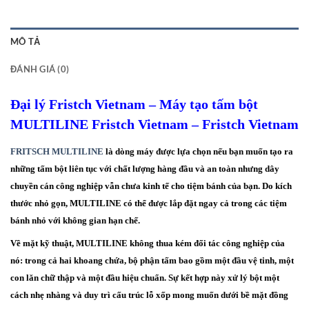
MÔ TẢ
ĐÁNH GIÁ (0)
Đại lý Fristch Vietnam – Máy tạo tấm bột
MULTILINE Fristch Vietnam – Fristch Vietnam
FRITSCH MULTILINE
là dòng máy được lựa chọn nếu bạn muốn tạo ra
những tấm bột liên tục với chất lượng hàng đầu và an toàn nhưng dây
chuyền cán công nghiệp vẫn chưa kinh tế cho tiệm bánh của bạn. Do kích
thước nhỏ gọn, MULTILINE có thể được lắp đặt ngay cả trong các tiệm
bánh nhỏ với không gian hạn chế.
Về mặt kỹ thuật, MULTILINE không thua kém đối tác công nghiệp của
nó: trong cả hai khoang chứa, bộ phận tấm bao gồm một đầu vệ tinh, một
con lăn chữ thập và một đầu hiệu chuẩn. Sự kết hợp này xử lý bột một
cách nhẹ nhàng và duy trì cấu trúc lỗ xốp mong muốn dưới bề mặt đồng