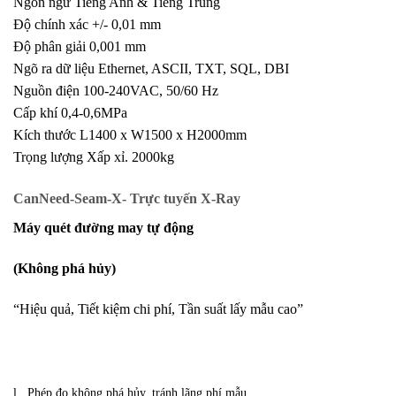
Ngôn ngữ Tiếng Anh & Tiếng Trung
Độ chính xác +/- 0,01 mm
Độ phân giải 0,001 mm
Ngõ ra dữ liệu Ethernet, ASCII, TXT, SQL, DBI
Nguồn điện 100-240VAC, 50/60 Hz
Cấp khí 0,4-0,6MPa
Kích thước L1400 x W1500 x H2000mm
Trọng lượng Xấp xỉ. 2000kg
CanNeed-Seam-X- Trực
tuyến X-Ray
Máy quét đường may tự động
(Không phá hủy)
“Hiệu quả, Tiết kiệm chi phí, Tần suất lấy mẫu cao”
l Phép đo không phá hủy, tránh lãng phí mẫu