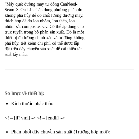
“Máy quét đường may tự động CanNeed-
Seam-X-On-Line” áp dụng phương pháp đo
không phá hủy để đo chất lượng đường may,
thích hợp để đo lon nhôm, lon thép, lon
nhôm-sắt composite, v.v. Có thể áp dụng cho
trực tuyến trong bộ phận sản xuất. Đó là một
thiết bị đo lường chính xác và tự động không
phá hủy, tiết kiệm chi phí, có thể được lắp
đặt trên dây chuyền sản xuất để cải thiện tần
suất lấy mẫu.
Sơ lược về thiết bị:
Kích thước phác thảo:
<! – [if! vml] -> <! – [endif] ->
Phân phối dây chuyền sản xuất (Trường hợp một):