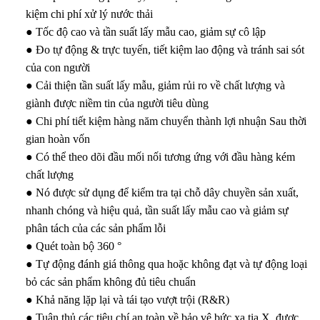
kiệm chi phí xử lý nước thải
● Tốc độ cao và tần suất lấy mẫu cao, giảm sự cô lập
● Đo tự động & trực tuyến, tiết kiệm lao động và tránh sai sót
của con người
● Cải thiện tần suất lấy mẫu, giảm rủi ro về chất lượng và
giành được niềm tin của người tiêu dùng
● Chi phí tiết kiệm hàng năm chuyển thành lợi nhuận Sau thời
gian hoàn vốn
● Có thể theo dõi đầu mối nối tương ứng với đầu hàng kém
chất lượng
● Nó được sử dụng để kiểm tra tại chỗ dây chuyền sản xuất,
nhanh chóng và hiệu quả, tần suất lấy mẫu cao và giảm sự
phân tách của các sản phẩm lỗi
● Quét toàn bộ 360 °
● Tự động đánh giá thông qua hoặc không đạt và tự động loại
bỏ các sản phẩm không đủ tiêu chuẩn
● Khả năng lặp lại và tái tạo vượt trội (R&R)
● Tuân thủ các tiêu chí an toàn về bảo vệ bức xạ tia X, được