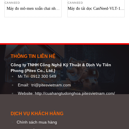
CANNEED
CANNEED
Máy đo mô-men xoắn chai nhựa
Máy đo tải dọc CanNeed-VLT-100
CanNeed CND-TT-200 ngành bia
CanNeed Việt nam
và nước ngọt
THÔNG TIN LIÊN HỆ
Công ty TNHH Công Nghệ Kỹ Thuật
& Dịch Vụ Tiên
Phong (
Pites
Co
., Ltd.)
Mr.Trí
0912 300 549
Email:
tri@pitesvietnam.com
Website: http://cuahangtudonghoa.pitesvietnam.com/
DỊCH VỤ KHÁCH HÀNG
Chính sách mua hàng