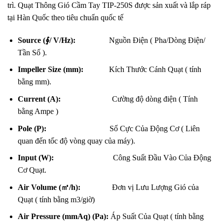
trì. Quạt Thông Gió Cầm Tay TIP-250S được sản xuất và lắp ráp
tại Hàn Quốc theo tiêu chuẩn quốc tế
Source (∮/ V/Hz):
Nguồn Điện ( Pha/Dòng Điện/
Tần Số ).
Impeller Size (mm):
Kích Thước Cánh Quạt ( tính
bằng mm).
Current (A):
Cường độ dòng điện ( Tính
bằng Ampe )
Pole (P):
Số Cực Của Động Cơ ( Liên
quan đến tốc độ vòng quay của máy).
Input (W):
Công Suất Đầu Vào Của Động
Cơ Quạt.
Air Volume (㎥/h):
Đơn vị Lưu Lượng Gió của
Quạt ( tính bằng m3/giờ)
Air Pressure (mmAq) (Pa):
Áp Suất Của Quạt ( tính bằng