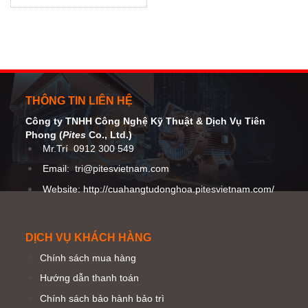
INNOTECH Việt Nam
THÔNG TIN LIÊN HỆ
Công ty TNHH Công Nghệ Kỹ Thuật
& Dịch Vụ Tiên
Phong (
Pites
Co
., Ltd.)
Mr.Trí
0912 300 549
Email:
tri@pitesvietnam.com
Website: http://cuahangtudonghoa.pitesvietnam.com/
DỊCH VỤ KHÁCH HÀNG
Chính sách mua hàng
Hướng dẫn thanh toán
Chính sách bảo hành bảo trì