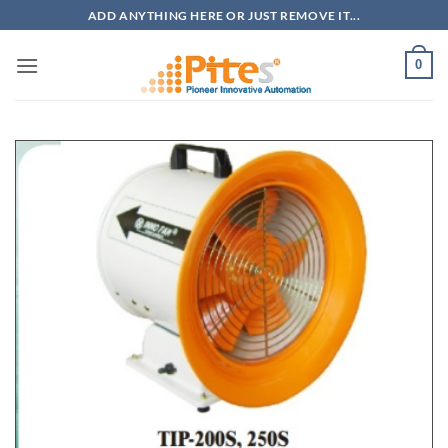
Bỏ
ADD ANYTHING HERE OR JUST REMOVE IT...
qua
nội
0
dung