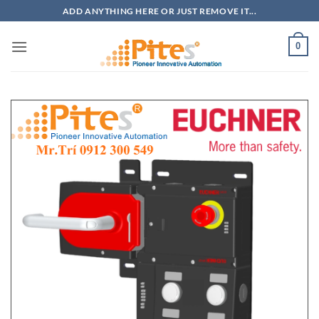
Bỏ
ADD ANYTHING HERE OR JUST REMOVE IT...
qua
nội
0
dung