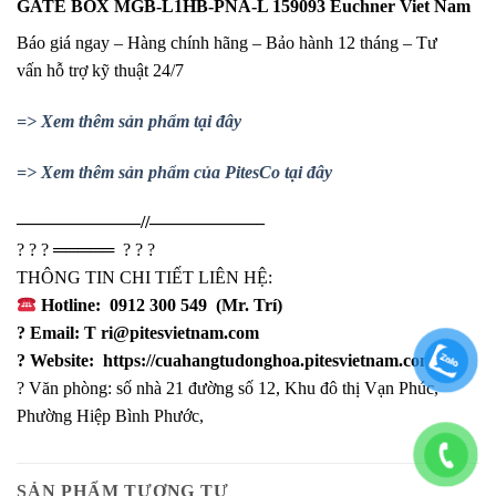
GATE BOX MGB-L1HB-PNA-L 159093 Euchner Viet Nam
Báo giá ngay – Hàng chính hãng – Bảo hành 12 tháng – Tư
vấn hỗ trợ kỹ thuật 24/7
=> Xem thêm sản phẩm tại đây
=> Xem thêm sản phẩm của PitesCo tại đây
——————––//——————–
?
?
?
═════
?
?
?
THÔNG TIN CHI TIẾT LIÊN HỆ:
Hotline:
0912 300 549
(Mr. Trí)
?
Email: T
ri@pitesvietnam.com
?
Website:
https://cuahangtudonghoa.pitesvietnam.com/
?
Văn phòng: số nhà 21 đường số 12, Khu đô thị Vạn Phúc,
Phường Hiệp Bình Phước,
SẢN PHẨM TƯƠNG TỰ