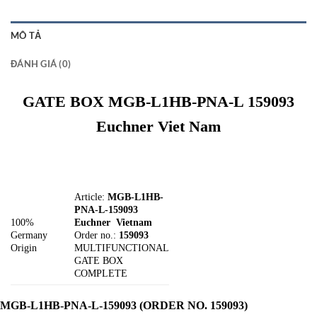
MÔ TẢ
ĐÁNH GIÁ (0)
GATE BOX MGB-L1HB-PNA-L 159093
Euchner Viet Nam
Article:
MGB-L1HB-
PNA-L-159093
100%
Euchner Vietnam
Germany
Order no.:
159093
Origin
MULTIFUNCTIONAL
GATE BOX
COMPLETE
MGB-L1HB-PNA-L-159093
(ORDER NO. 159093)