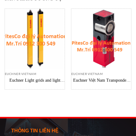
EUCHNER VIETNAM
EUCHNER VIETNAM
Euchner Light grids and light
Euchner Việt Nam Transponder-
curtains LCA-4TR-14-1660-AP
coded safety switch CEM-I2-AY-
Euchner 156510
U-C40-SA 128103
THÔNG TIN LIÊN HỆ