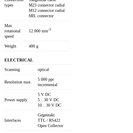
types
M23 connector radial
M12 connector radial
MIL connector
Max.
-1
rotational
12.000 min
speed
Weight
400 g
ELECTRICAL
Scanning
optical
5.000 ppr
Resolution max.
incremental
5 V DC
Power supply
5…30 V DC
10…30 V DC
Gegentakt
Interfaces
TTL / RS422
Open Collector