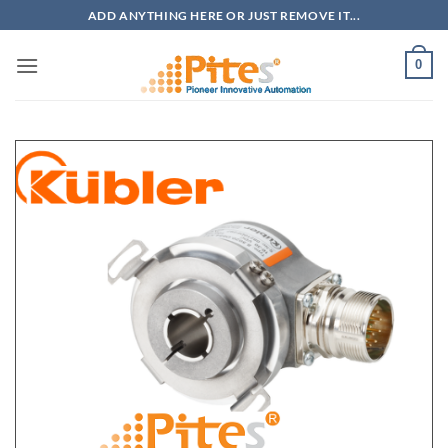
Bỏ
ADD ANYTHING HERE OR JUST REMOVE IT...
qua
nội
0
dung