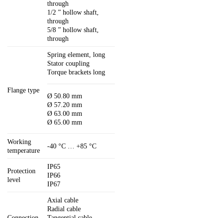
through
1/2 ” hollow shaft,
through
5/8 ” hollow shaft,
through
Spring element, long
Stator coupling
Torque brackets long
Flange type
Ø 50.80 mm
Ø 57.20 mm
Ø 63.00 mm
Ø 65.00 mm
Working
-40 °C … +85 °C
temperature
IP65
Protection
IP66
level
IP67
Axial cable
Radial cable
Connection
Tangential cable