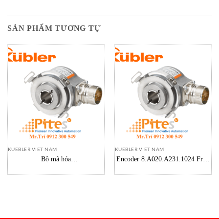
SẢN PHẨM TƯƠNG TỰ
KUEBLER VIET NAM
KUEBLER VIET NAM
Bộ mã hóa
Encoder 8.A020.A231.1024 Fritz
8.5020.0064.1024.S223 Kuebler
Kuebler – Encoder Fritz Kuebler
Việt Nam
Việt Nam