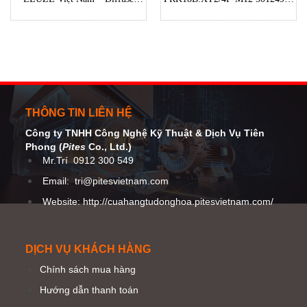
sensor 50127061 HT46CI/4P-M12
Leuze Việt Nam – Cảm biến
LEUZE Việt Nam
quang điện Leuze
THÔNG TIN LIÊN HỆ
Công ty TNHH Công Nghệ Kỹ Thuật
& Dịch Vụ Tiên
Phong (
Pites
Co
., Ltd.)
Mr.Trí
0912 300 549
Email:
tri@pitesvietnam.com
Website: http://cuahangtudonghoa.pitesvietnam.com/
DỊCH VỤ KHÁCH HÀNG
Chính sách mua hàng
Hướng dẫn thanh toán