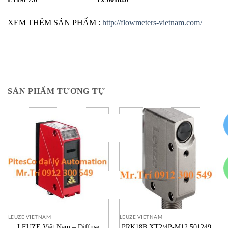
XEM THÊM SẢN PHẨM :
http://flowmeters-vietnam.com/
SẢN PHẨM TƯƠNG TỰ
LEUZE VIETNAM
LEUZE VIETNAM
LEUZE Việt Nam – Diffuse
PRK18B.XT2/4P-M12 50124945