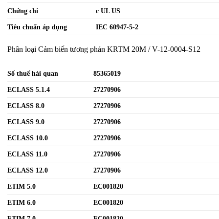
Chứng chỉ
c UL US
Tiêu chuẩn áp dụng
IEC 60947-5-2
Phân loại Cảm biến tương phản KRTM 20M / V-12-0004-S12
Số thuế hải quan
85365019
ECLASS 5.1.4
27270906
ECLASS 8.0
27270906
ECLASS 9.0
27270906
ECLASS 10.0
27270906
ECLASS 11.0
27270906
ECLASS 12.0
27270906
ETIM 5.0
EC001820
ETIM 6.0
EC001820
ETIM 7.0
EC001820