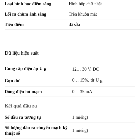
Loại hình học điểm sáng
Hình hộp chữ nhật
Lối ra chùm ánh sáng
Trên khuôn mặt
Tiêu điểm
đã sửa
Dữ liệu hiệu suất
Cung cấp điện áp U
12… 30 V, DC
B
0… 15%, từ U
Gợn dư
B
Dòng điện hở mạch
0… 35 mA
Kết quả đầu ra
Số đầu ra tương tự
1 miếng)
Số lượng đầu ra chuyển mạch kỹ
1 miếng)
thuật số