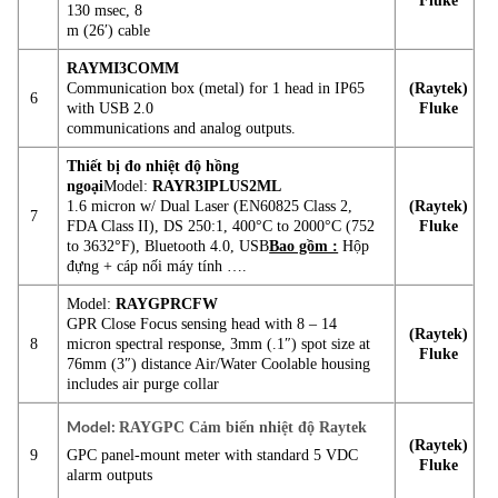
130 msec, 8
m (26′) cable
RAYMI3COMM
Communication box (metal) for 1 head in IP65
(Raytek)
6
with USB 2.0
Fluke
communications and analog outputs.
Thiết bị đo nhiệt độ hồng
ngoại
Model:
RAYR3IPLUS2ML
1.6 micron w/ Dual Laser (EN60825 Class 2,
(Raytek)
7
FDA Class II), DS 250:1, 400°C to 2000°C (752
Fluke
to 3632°F), Bluetooth 4.0, USB
Bao gồm :
Hộp
đựng + cáp nối máy tính ….
Model:
RAYGPRCFW
GPR Close Focus sensing head with 8 – 14
(Raytek)
8
micron spectral response, 3mm (.1″) spot size at
Fluke
76mm (3″) distance Air/Water Coolable housing
includes air purge collar
Model:
RAYGPC Cảm biến nhiệt độ Raytek
(Raytek)
9
GPC panel-mount meter with standard 5 VDC
Fluke
alarm outputs