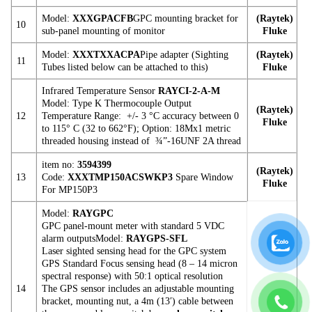
Model:
XXXGPACFB
GPC mounting bracket for
(Raytek)
10
sub-panel mounting of monitor
Fluke
Model:
XXXTXXACPA
Pipe adapter (Sighting
(Raytek)
11
Tubes listed below can be attached to this)
Fluke
Infrared Temperature Sensor
RAYCI-2-A-M
Model: Type K Thermocouple Output
(Raytek)
12
Temperature Range: +/- 3 °C accuracy between 0
Fluke
to 115° C (32 to 662°F); Option: 18Mx1 metric
threaded housing instead of ¾”-16UNF 2A thread
item no:
3594399
(Raytek)
13
Code:
XXXTMP150ACSWKP3
Spare Window
Fluke
For MP150P3
Model:
RAYGPC
GPC panel-mount meter with standard 5 VDC
alarm outputsModel:
RAYGPS-SFL
Laser sighted sensing head for the GPC system
GPS Standard Focus sensing head (8 – 14 micron
spectral response) with 50:1 optical resolution
14
The GPS sensor includes an adjustable mounting
bracket, mounting nut, a 4m (13′) cable between