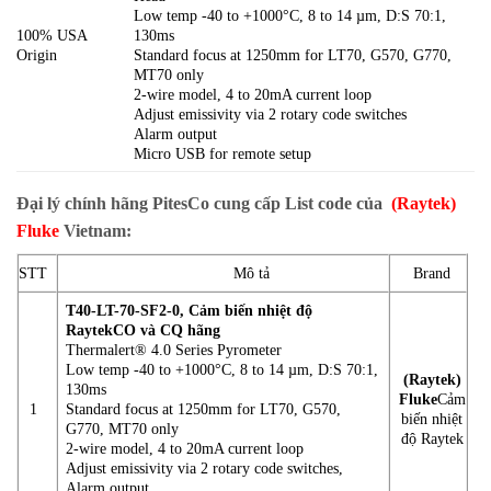
Low temp -40 to +1000°C, 8 to 14 µm, D:S 70:1,
100% USA
130ms
Origin
Standard focus at 1250mm for LT70, G570, G770,
MT70 only
2-wire model, 4 to 20mA current loop
Adjust emissivity via 2 rotary code switches
Alarm output
Micro USB for remote setup
Đại lý chính hãng PitesCo cung cấp List code của
(Raytek)
Fluke
Vietnam
:
STT
Mô tả
Brand
T40-LT-70-SF2-0, Cảm biến nhiệt độ
Raytek
CO và CQ hãng
Thermalert® 4.0 Series Pyrometer
Low temp -40 to +1000°C, 8 to 14 µm, D:S 70:1,
(Raytek)
130ms
Fluke
Cảm
1
Standard focus at 1250mm for LT70, G570,
biến nhiệt
G770, MT70 only
độ Raytek
2-wire model, 4 to 20mA current loop
Adjust emissivity via 2 rotary code switches,
Alarm output