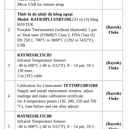
Micro USB for remote setup
Thiết bị đo nhiệt độ hồng ngoại
Model:
RAYR3IPLUSNBT1ML
CO và CQ hãng
RAYTEK
(Raytek)
2
Portable Thermometer (without bluetooth) 1 µm
Fluke
w/ Dual laser (EN60825 Class 2, FDA Class II)
DS 250:1, 700°C to 3000°C (1292 to 5432°F),
USB
RAYMI310LTSCB3
Infrared Temperature Sensors
(Raytek)
3
-40 to 600°C (-40 to 1112°F), 8 – 14 µm, 10:1
Fluke
130 msec,
3 m (10′) cable
Calibration for Linescanner
TETTMP150P31R0
Supply and install replacement window, adjust
(Raytek)
4
readings and make calibration certificate
Fluke
for 4 temperature points (120, 200, 250 and 350
°C), (one before and one after adjust)
RAYMI310LTSCB8
Infrared Temperature Sensors
(Raytek)
5
-40 to 600°C (-40 to 1112°F), 8 – 14 µm, 10:1,
Fluke