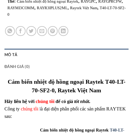
Thẻ:
Cảm biến nhiệt độ hồng ngoại Raytek
,
RAYGPC
,
RAYGPRCFW
,
RAYMI3COMM
,
RAYR3IPLUS2ML
,
Raytek Việt Nam
,
T40-LT-70-SF2-
0
MÔ TẢ
ĐÁNH GIÁ (0)
Cảm biến nhiệt độ hồng ngoại Raytek T40-LT-
70-SF2-0, Raytek Việt Nam
Hãy liên hệ với
chúng tôi
để có giá
tốt nhất
.
Công ty
chúng tôi
l
à đại diện phân phối các sản phẩm RAYTEK
sau:
Cảm biến nhiệt độ hồng ngoại Raytek
T40-LT-