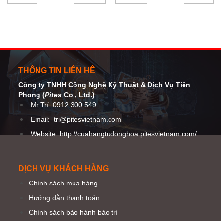
Germany Origin
70:1, SF2 Focus Distance
THÔNG TIN LIÊN HỆ
Công ty TNHH Công Nghệ Kỹ Thuật
& Dịch Vụ Tiên
Phong (
Pites
Co
., Ltd.)
Mr.Trí
0912 300 549
Email:
tri@pitesvietnam.com
Website: http://cuahangtudonghoa.pitesvietnam.com/
DỊCH VỤ KHÁCH HÀNG
Chính sách mua hàng
Hướng dẫn thanh toán
Chính sách bảo hành bảo trì