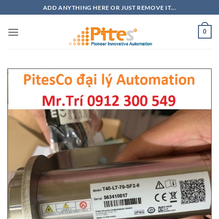
Bỏ
ADD ANYTHING HERE OR JUST REMOVE IT...
qua
nội
0
dung