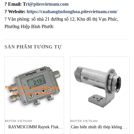
?
Email: T
ri@pitesvietnam.com
?
Website:
https://cuahangtudonghoa.pitesvietnam.com/
?
Văn phòng: số nhà 21 đường số 12, Khu đô thị Vạn Phúc,
Phường Hiệp Bình Phước
SẢN PHẨM TƯƠNG TỰ
RAYTEK VIETNAM
RAYTEK VIETNAM
RAYMI3COMM Raytek Fluke
Cảm biến nhiệt độ thép không ghỉ
Process Instrument Vietnam USA
tích hợp Raytek Thermalert 4.0,