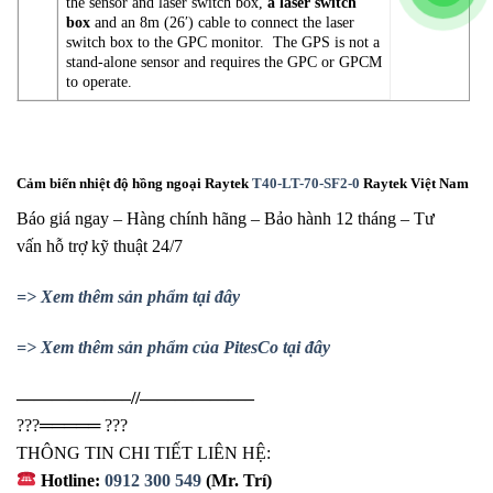
the sensor and laser switch box,
a laser switch
box
and an 8m (26′) cable to connect the laser
switch box to the GPC monitor. The GPS is not a
stand-alone sensor and requires the GPC or GPCM
to operate.
Cảm biến nhiệt độ hồng ngoại Raytek
T40-LT-70-SF2-0
Raytek Việt Nam
Báo giá ngay – Hàng chính hãng – Bảo hành 12 tháng – Tư
vấn hỗ trợ kỹ thuật 24/7
=> Xem thêm sản phẩm tại đây
=> Xem thêm sản phẩm của PitesCo tại đây
——————–//——————–
?
?
?
═════
?
?
?
THÔNG TIN CHI TIẾT LIÊN HỆ:
Hotline:
0912 300 549
(Mr. Trí)