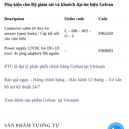
Phụ kiện cho Bộ giám sát và khuếch đại tín hiệu Gefran
Description
Order code
Code
Connector-cable (0.3m) for
C – 680 – 003 –
sensors (open leads) / Cáp kết nối
F062410
O – S
cho cảm biến
Power supply 12VDC for DU-1D
–
F069683
(incl. 4x plug adapter)/ Bộ nguồn
PTC là đại lý phân phối chính hãng Gefran tại Vietnam
Báo giá ngay – Hàng chính hãng – Bảo hành 12 tháng – Tư vấn
hỗ trợ kỹ thuật 24/7
Xem thêm sản phẩm Gefran tại Vietnam
SẢN PHẨM TƯƠNG TỰ