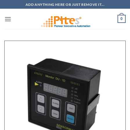
Bỏ
ADD ANYTHING HERE OR JUST REMOVE IT...
qua
nội
0
dung