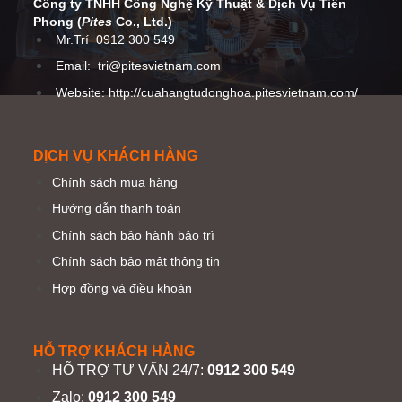
Công ty TNHH Công Nghệ Kỹ Thuật
& Dịch Vụ Tiên
Phong (
Pites
Co
., Ltd.)
Mr.Trí
0912 300 549
Email:
tri@pitesvietnam.com
Website: http://cuahangtudonghoa.pitesvietnam.com/
DỊCH VỤ KHÁCH HÀNG
Chính sách mua hàng
Hướng dẫn thanh toán
Chính sách bảo hành bảo trì
Chính sách bảo mật thông tin
Hợp đồng và điều khoản
HỖ TRỢ KHÁCH HÀNG
HỖ TRỢ TƯ VẤN 24/7:
0912 300 549
Zalo:
0912 300 549