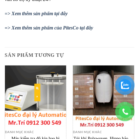
=> Xem thêm sản phẩm tại đây
=> Xem thêm sản phẩm của PitesCo tại đây
SẢN PHẨM TƯƠNG TỰ
DANH MỤC KHÁC
DANH MỤC KHÁC
Máy kiểm tra độ kín bao bì
Túi khí Polywoven, Hippo bảo vệ