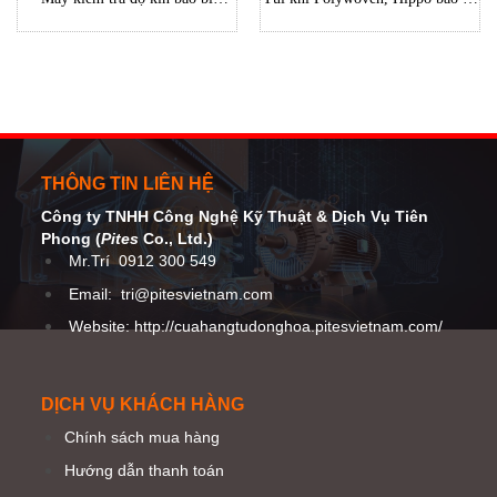
C660B Labthink/ Labthink –
hàng hóa khi vận chuyển signode
C660B Leak and Seal Strength
Tester
THÔNG TIN LIÊN HỆ
Công ty TNHH Công Nghệ Kỹ Thuật
& Dịch Vụ Tiên
Phong (
Pites
Co
., Ltd.)
Mr.Trí
0912 300 549
Email:
tri@pitesvietnam.com
Website: http://cuahangtudonghoa.pitesvietnam.com/
DỊCH VỤ KHÁCH HÀNG
Chính sách mua hàng
Hướng dẫn thanh toán