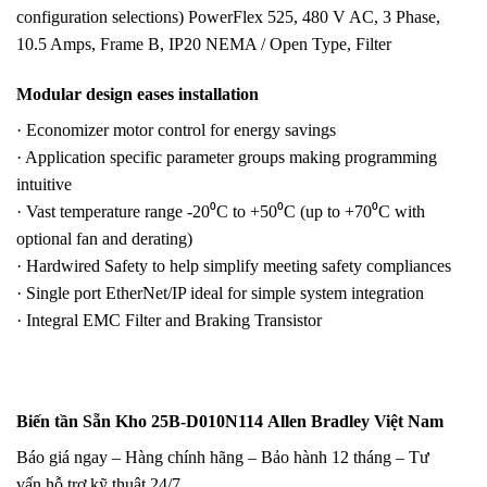
configuration selections) PowerFlex 525, 480 V AC, 3 Phase,
10.5 Amps, Frame B, IP20 NEMA / Open Type, Filter
Modular design eases installation
· Economizer motor control for energy savings
· Application specific parameter groups making programming
intuitive
· Vast temperature range -20⁰C to +50⁰C (up to +70⁰C with
optional fan and derating)
· Hardwired Safety to help simplify meeting safety compliances
· Single port EtherNet/IP ideal for simple system integration
· Integral EMC Filter and Braking Transistor
Biến tần Sẵn Kho 25B-D010N114 Allen Bradley Việt Nam
Báo giá ngay – Hàng chính hãng – Bảo hành 12 tháng – Tư
vấn hỗ trợ kỹ thuật 24/7