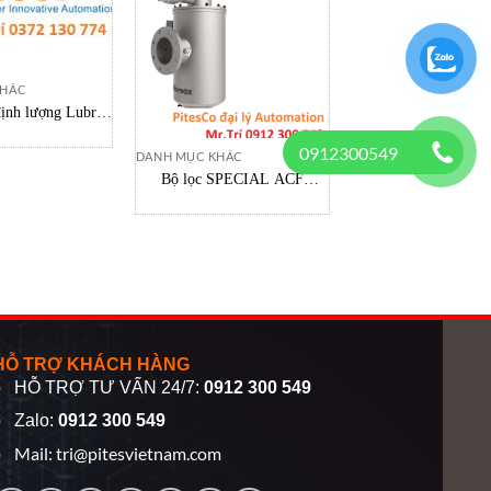
KHÁC
định lượng Lubron
deling Art Ludos
0912300549
 10b-5lpu FS
DANH MỤC KHÁC
DANH MỤC KHÁC
Bộ lọc SPECIAL ACF
CP6503-0000-0060 Rv
128312-MR Filternox,
chính hãng Beckho
Filternox Việt Nam
Vietnam
HỖ TRỢ KHÁCH HÀNG
HỖ TRỢ TƯ VẤN 24/7:
0912 300 549
Zalo:
0912 300 549
Mail:
tri@pitesvietnam.com