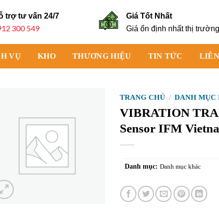
ỗ trợ tư vấn
24/7
Giá Tốt Nhất
912 300 549
Giá ổn định nhất thị trườn
CH VỤ
KHO
THƯƠNG HIỆU
TIN TỨC
LIÊN
TRANG CHỦ
/
DANH MỤC
VIBRATION TR
Sensor IFM Vietn
Danh mục:
Danh mục khác