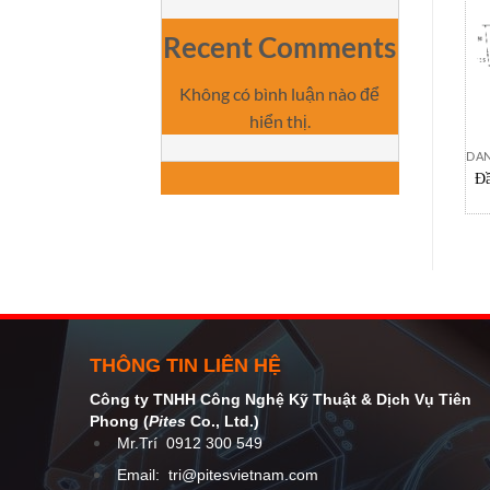
Recent Comments
Không có bình luận nào để
hiển thị.
DA
Đầ
A
AN
suấ
Đầ
A
THÔNG TIN LIÊN HỆ
Công ty TNHH Công Nghệ Kỹ Thuật
& Dịch Vụ Tiên
Phong (
Pites
Co
., Ltd.)
Mr.Trí
0912 300 549
Email:
tri@pitesvietnam.com