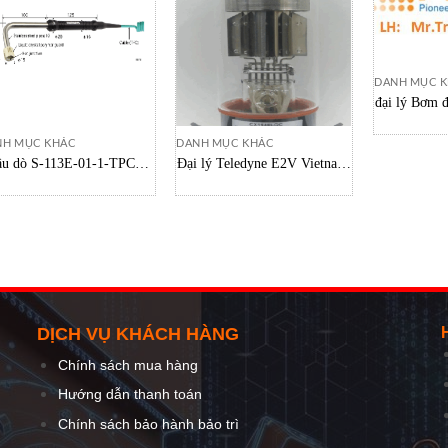
DANH MỤC 
đại lý Bơm 
Waterbehan
MS Plus
NH MỤC KHÁC
DANH MỤC KHÁC
u dò S-113E-01-1-TPC1-
Đại lý Teledyne E2V Vietnam,
NP/ S-113K-01-1-TPC1-
Đèn Thyratron CX1140LGC
P cảm biến nhiêt độ hiệu
Teledyne
t cao dành cho bề mặt tĩnh,
u dò S-113E-01-1-TPC1-
NP/ S-113K-01-1-TPC1-
ANP
DỊCH VỤ KHÁCH HÀNG
Chính sách mua hàng
Hướng dẫn thanh toán
Chính sách bảo hành bảo trì