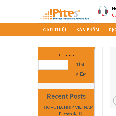
Bỏ
H
qua
0
nội
dung
GIỚI THIỆU
SẢN PHẨM
DỊ
Tìm kiếm
TÌM
KIẾM
Recent Posts
NOVOTECHNIK VIETNAM
– Pitesco đại lý