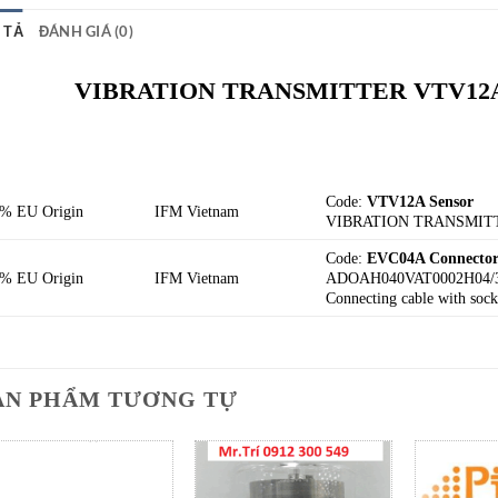
 TẢ
ĐÁNH GIÁ (0)
VIBRATION TRANSMITTER VTV12A S
Code:
VTV12A Sensor
% EU Origin
IFM Vietnam
VIBRATION TRANSMIT
Code:
EVC04A Connecto
% EU Origin
IFM Vietnam
ADOAH040VAT0002H04/
Connecting cable with sock
ẢN PHẨM TƯƠNG TỰ