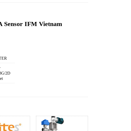
ensor IFM Vietnam
TER
r
3G/2D
et