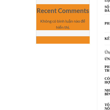
Đặc
SỐ
Recent Comments
ĐẦ
Không có bình luận nào để
PH
hiển thị.
KẾ
Ứn
ỨN
PH
TR
CÓ
HỢ
NH
BÌ
TỐ
NỔ