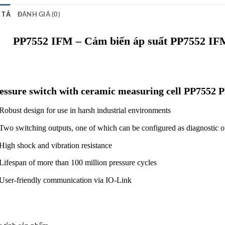
 TẢ
ĐÁNH GIÁ (0)
PP7552
IFM – Cảm biến áp suất
PP7552
IFM
essure switch with ceramic measuring cell PP755
Robust design for use in harsh industrial environments
Two switching outputs, one of which can be configured as diagnostic o
High shock and vibration resistance
Lifespan of more than 100 million pressure cycles
User-friendly communication via IO-Link