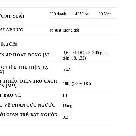
300 thanh
4350 psi
30 Mpa
C ÁP SUẤT
ẠI ÁP LỰC
áp suất tương đối
liệu điện
9,6…36 DC; (chế độ giao
ỆN ÁP HOẠT ĐỘNG [V]
tiếp: 18…32)
C TIÊU THỤ HIỆN TẠI
< 45
A]
I THIỂU. ĐIỆN TRỞ CÁCH
100; (500V DC)
ỆN [MΩ]
P BẢO VỆ
III
O VỆ PHÂN CỰC NGƯỢC
Đúng
ỜI GIAN TRỄ BẬT NGUỒN
0,3