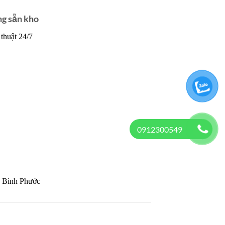
g sẵn kho
thuật 24/7
0912300549
p Bình Phước