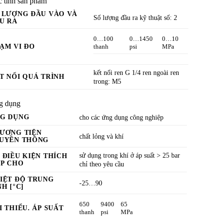
 tính sản phẩm
 LƯỢNG ĐẦU VÀO VÀ
Số lượng đầu ra kỹ thuật số: 2
U RA
0…100
0…1450
0…10
ẠM VI ĐO
thanh
psi
MPa
kết nối ren G 1/4 ren ngoài ren
T NỐI QUÁ TRÌNH
trong: M5
g dụng
G DỤNG
cho các ứng dụng công nghiệp
ƯƠNG TIỆN
chất lỏng và khí
UYỀN THÔNG
sử dụng trong khí ở áp suất > 25 bar
 ĐIỀU KIỆN THÍCH
P CHO
chỉ theo yêu cầu
IỆT ĐỘ TRUNG
-25…90
NH [°C]
650
9400
65
I THIỂU. ÁP SUẤT
thanh
psi
MPa