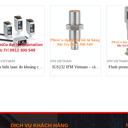
 VIETNAM
IFM VIETNAM
IFM VIETNAM
 biến laser đo khoảng cách
IGS232 IFM Vietnam – cảm
Flush press
o khu vực ẩm ướt O6H301
biến cảm ứng IFM việt nam
IFM PI
IFM việt nam
MFRKG/
DỊCH VỤ KHÁCH HÀNG