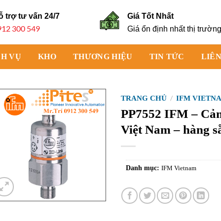
ỗ trợ tư vấn
24/7
Giá Tốt Nhất
912 300 549
Giá ổn định nhất thị trườn
CH VỤ
KHO
THƯƠNG HIỆU
TIN TỨC
LIÊN
TRANG CHỦ
/
IFM VIETN
PP7552 IFM – Cảm
Việt Nam – hàng s
Danh mục:
IFM Vietnam