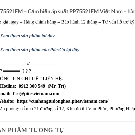
7552 IFM – Cảm biến áp suất PP7552 IFM Việt Nam – hàn
 giá ngay – Hàng chính hãng – Bảo hành 12 tháng – Tư vấn hỗ trợ kỹ 
Xem thêm sản phẩm tại đây
Xem thêm sản phẩm của PitesCo tại đây
—————––//——————–
?
═════
?
?
?
ÔNG TIN CHI TIẾT LIÊN HỆ:
Hotline:
0912 300 549
(Mr. Trí)
mail: T
ri@pitesvietnam.com
ebsite:
https://cuahangtudonghoa.pitesvietnam.com/
ăn phòng: số nhà 21 đường số 12, Khu đô thị Vạn Phúc, Phường Hiệ
ẢN PHẨM TƯƠNG TỰ