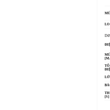
MỨ
LO
Dữ 
ĐI
MỨ
[M
TỐ
ĐI
LỚ
BẢ
TH
[S]