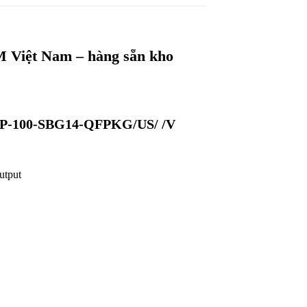
 Việt Nam – hàng sẵn kho
2 PP-100-SBG14-QFPKG/US/ /V
utput