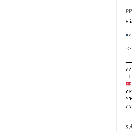
PP
Báo
=> 
=> 
—
?
?
TH
?
E
?
W
?
V
S