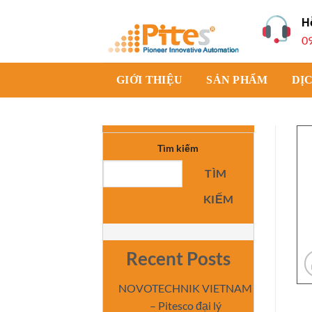
Bỏ
H
qua
0
nội
dung
GIỚI THIỆU
SẢN PHẨM
DỊ
Tìm kiếm
TÌM
KIẾM
Recent Posts
NOVOTECHNIK VIETNAM
– Pitesco đại lý