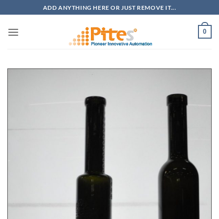
Bỏ
ADD ANYTHING HERE OR JUST REMOVE IT...
qua
nội
0
dung