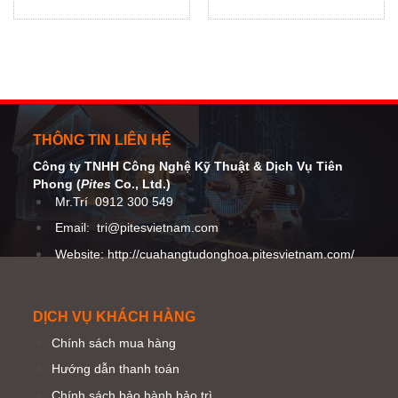
soát chất lượng của chai hoàn
kiểm soát đáy chai EXTREMA
thiện
(hệ thống dài 1800mm)
THÔNG TIN LIÊN HỆ
Công ty TNHH Công Nghệ Kỹ Thuật
& Dịch Vụ Tiên
Phong (
Pites
Co
., Ltd.)
Mr.Trí
0912 300 549
Email:
tri@pitesvietnam.com
Website: http://cuahangtudonghoa.pitesvietnam.com/
DỊCH VỤ KHÁCH HÀNG
Chính sách mua hàng
Hướng dẫn thanh toán
Chính sách bảo hành bảo trì